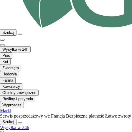
Szukaj
Wysyłka w 24h
Pies
Kot
Zwierzęta
Hodowla
Farma
Kawalerzy
Obiekty zewnętrzne
Rośliny i przyroda
Wyprzedaż
Marki
Serwis posprzedażowy we Francja
Bezpieczna płatność
Łatwe zwroty
Szukaj
Wysyłka w 24h