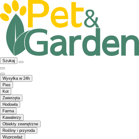
Szukaj
Wysyłka w 24h
Pies
Kot
Zwierzęta
Hodowla
Farma
Kawalerzy
Obiekty zewnętrzne
Rośliny i przyroda
Wyprzedaż