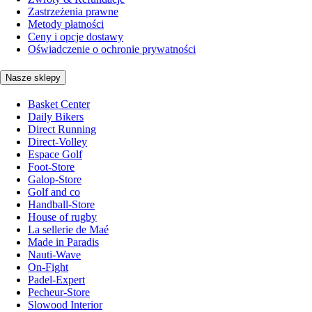
Zastrzeżenia prawne
Metody płatności
Ceny i opcje dostawy
Oświadczenie o ochronie prywatności
Nasze sklepy
Basket Center
Daily Bikers
Direct Running
Direct-Volley
Espace Golf
Foot-Store
Galop-Store
Golf and co
Handball-Store
House of rugby
La sellerie de Maé
Made in Paradis
Nauti-Wave
On-Fight
Padel-Expert
Pecheur-Store
Slowood Interior