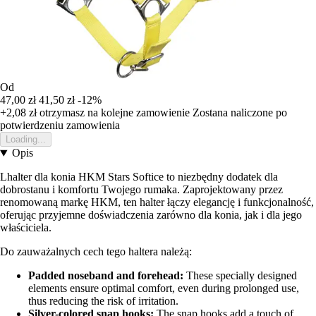
Od
47,00 zł
41,50 zł
-12%
+2,08 zł
otrzymasz na kolejne zamowienie
Zostana naliczone po
potwierdzeniu zamowienia
Loading...
Opis
Lhalter dla konia HKM Stars Softice to niezbędny dodatek dla
dobrostanu i komfortu Twojego rumaka. Zaprojektowany przez
renomowaną markę HKM, ten halter łączy elegancję i funkcjonalność,
oferując przyjemne doświadczenia zarówno dla konia, jak i dla jego
właściciela.
Do zauważalnych cech tego haltera należą:
Padded noseband and forehead:
These specially designed
elements ensure optimal comfort, even during prolonged use,
thus reducing the risk of irritation.
Silver-colored snap hooks:
The snap hooks add a touch of