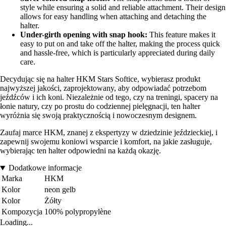
style while ensuring a solid and reliable attachment. Their design
allows for easy handling when attaching and detaching the
halter.
Under-girth opening with snap hook:
This feature makes it
easy to put on and take off the halter, making the process quick
and hassle-free, which is particularly appreciated during daily
care.
Decydując się na halter HKM Stars Softice, wybierasz produkt
najwyższej jakości, zaprojektowany, aby odpowiadać potrzebom
jeźdźców i ich koni. Niezależnie od tego, czy na treningi, spacery na
łonie natury, czy po prostu do codziennej pielęgnacji, ten halter
wyróżnia się swoją praktycznością i nowoczesnym designem.
Zaufaj marce HKM, znanej z ekspertyzy w dziedzinie jeździeckiej, i
zapewnij swojemu koniowi wsparcie i komfort, na jakie zasługuje,
wybierając ten halter odpowiedni na każdą okazję.
Dodatkowe informacje
Marka
HKM
Kolor
neon gelb
Kolor
Żółty
Kompozycja
100% polypropylène
Loading...