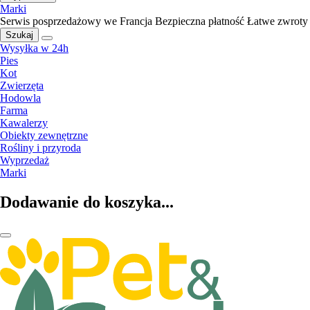
Marki
Serwis posprzedażowy we Francja
Bezpieczna płatność
Łatwe zwroty
Szukaj
Wysyłka w 24h
Pies
Kot
Zwierzęta
Hodowla
Farma
Kawalerzy
Obiekty zewnętrzne
Rośliny i przyroda
Wyprzedaż
Marki
Dodawanie do koszyka...