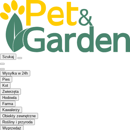
Szukaj
Wysyłka w 24h
Pies
Kot
Zwierzęta
Hodowla
Farma
Kawalerzy
Obiekty zewnętrzne
Rośliny i przyroda
Wyprzedaż