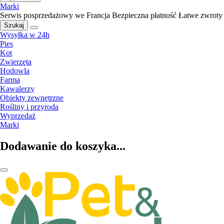
Marki
Serwis posprzedażowy we Francja
Bezpieczna płatność
Łatwe zwroty
Szukaj
Wysyłka w 24h
Pies
Kot
Zwierzęta
Hodowla
Farma
Kawalerzy
Obiekty zewnętrzne
Rośliny i przyroda
Wyprzedaż
Marki
Dodawanie do koszyka...