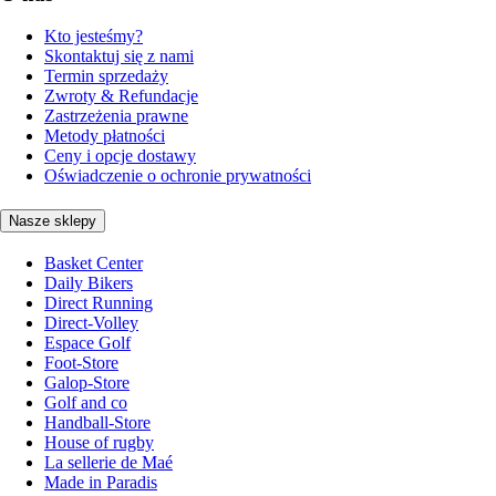
Kto jesteśmy?
Skontaktuj się z nami
Termin sprzedaży
Zwroty & Refundacje
Zastrzeżenia prawne
Metody płatności
Ceny i opcje dostawy
Oświadczenie o ochronie prywatności
Nasze sklepy
Basket Center
Daily Bikers
Direct Running
Direct-Volley
Espace Golf
Foot-Store
Galop-Store
Golf and co
Handball-Store
House of rugby
La sellerie de Maé
Made in Paradis