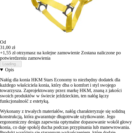
Od
31,00 zł
+1,55 zł
otrzymasz na kolejne zamowienie
Zostana naliczone po
potwierdzeniu zamowienia
Loading...
Opis
Nałóg dla konia HKM Stars Economy to niezbędny dodatek dla
każdego właściciela konia, który dba o komfort i styl swojego
towarzysza. Zaprojektowany przez markę HKM, znaną z jakości
swoich produktów w świecie jeździeckim, ten nałóg łączy
funkcjonalność z estetyką.
Wykonany z trwałych materiałów, nałóg charakteryzuje się solidną
konstrukcją, która gwarantuje długotrwałe użytkowanie. Jego
ergonomiczny design zapewnia optymalne dopasowanie wokół głowy
konia, co daje spokój ducha podczas przypinania lub manewrowania.
Produkt wyróżnia się starannym wykończeniem, które dodaje