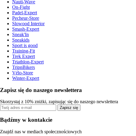
Nauti-Wave
On-Fight
Padel-Expert
Pecheur-Store
Slowood Interior
Smash-Expert
Sneak'In
Sneakids
Sport is good
Training-Fit
Trek Expert
Triathlon-Expert
TripnBikers
Vélo-Store
Winter-Expert
Zapisz się do naszego newslettera
Skorzystaj z 10% zniżki, zapisując się do naszego newslettera
Zapisz się
Bądźmy w kontakcie
Znajdź nas w mediach społecznościowych