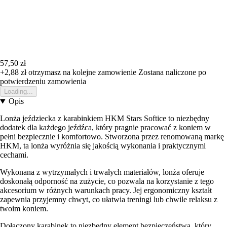
57,50 zł
+2,88 zł
otrzymasz na kolejne zamowienie
Zostana naliczone po
potwierdzeniu zamowienia
Loading...
Opis
Lonża jeździecka z karabinkiem HKM Stars Softice to niezbędny
dodatek dla każdego jeźdźca, który pragnie pracować z koniem w
pełni bezpiecznie i komfortowo. Stworzona przez renomowaną markę
HKM, ta lonża wyróżnia się jakością wykonania i praktycznymi
cechami.
Wykonana z wytrzymałych i trwałych materiałów, lonża oferuje
doskonałą odporność na zużycie, co pozwala na korzystanie z tego
akcesorium w różnych warunkach pracy. Jej ergonomiczny kształt
zapewnia przyjemny chwyt, co ułatwia treningi lub chwile relaksu z
twoim koniem.
Dołączony karabinek to niezbędny element bezpieczeństwa, który