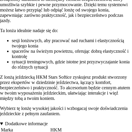
umożliwia szybkie i pewne przymocowanie. Dzięki temu systemowi
możesz łatwo przypiąć lub odpiąć lonżę od swojego konia,
zapewniając zarówno praktyczność, jak i bezpieczeństwo podczas
jazdy.
Ta lonża idealnie nadaje się do:
sesji lonżowych, aby pracować nad ruchami i elastycznością
twojego konia
spacerów na świeżym powietrzu, oferując dobrą elastyczność i
kontrolę
sytuacji treningowych, gdzie istotne jest przyzwyczajanie konia
do różnych sytuacji
Z lonżą jeździecką HKM Stars Softice zyskujesz produkt stworzony
przez ekspertów w dziedzinie jeździectwa, łączący komfort,
bezpieczeństwo i praktyczność. To akcesorium będzie cennym atutem
w twoim wyposażeniu jeździeckim, ułatwiając interakcje i więź
między tobą a twoim koniem.
Wybierz tę lonżę wysokiej jakości i wzbogacaj swoje doświadczenia
jeździeckie z pełnym zaufaniem.
Dodatkowe informacje
Marka
HKM