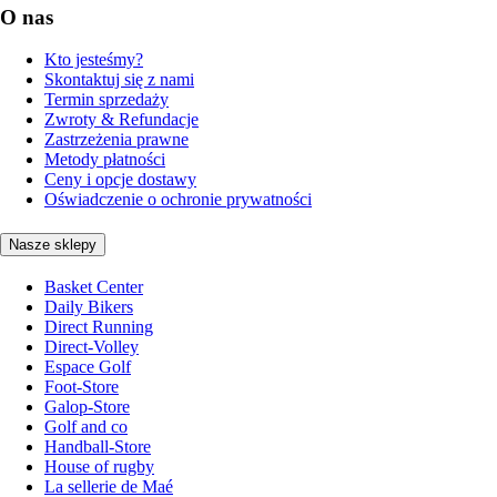
O nas
Kto jesteśmy?
Skontaktuj się z nami
Termin sprzedaży
Zwroty & Refundacje
Zastrzeżenia prawne
Metody płatności
Ceny i opcje dostawy
Oświadczenie o ochronie prywatności
Nasze sklepy
Basket Center
Daily Bikers
Direct Running
Direct-Volley
Espace Golf
Foot-Store
Galop-Store
Golf and co
Handball-Store
House of rugby
La sellerie de Maé