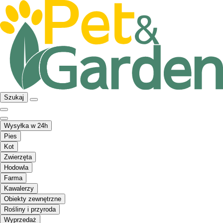
Szukaj
Wysyłka w 24h
Pies
Kot
Zwierzęta
Hodowla
Farma
Kawalerzy
Obiekty zewnętrzne
Rośliny i przyroda
Wyprzedaż