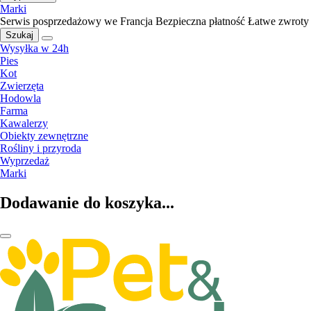
Marki
Serwis posprzedażowy we Francja
Bezpieczna płatność
Łatwe zwroty
Szukaj
Wysyłka w 24h
Pies
Kot
Zwierzęta
Hodowla
Farma
Kawalerzy
Obiekty zewnętrzne
Rośliny i przyroda
Wyprzedaż
Marki
Dodawanie do koszyka...