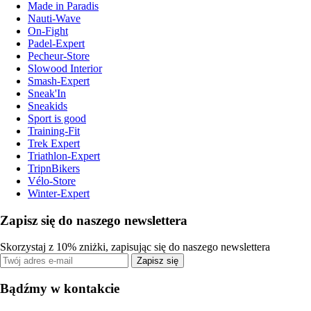
Made in Paradis
Nauti-Wave
On-Fight
Padel-Expert
Pecheur-Store
Slowood Interior
Smash-Expert
Sneak'In
Sneakids
Sport is good
Training-Fit
Trek Expert
Triathlon-Expert
TripnBikers
Vélo-Store
Winter-Expert
Zapisz się do naszego newslettera
Skorzystaj z 10% zniżki, zapisując się do naszego newslettera
Zapisz się
Bądźmy w kontakcie