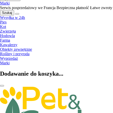
Marki
Serwis posprzedażowy we Francja
Bezpieczna płatność
Łatwe zwroty
Szukaj
Wysyłka w 24h
Pies
Kot
Zwierzęta
Hodowla
Farma
Kawalerzy
Obiekty zewnętrzne
Rośliny i przyroda
Wyprzedaż
Marki
Dodawanie do koszyka...