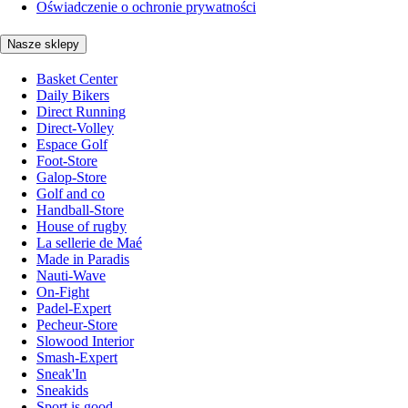
Oświadczenie o ochronie prywatności
Nasze sklepy
Basket Center
Daily Bikers
Direct Running
Direct-Volley
Espace Golf
Foot-Store
Galop-Store
Golf and co
Handball-Store
House of rugby
La sellerie de Maé
Made in Paradis
Nauti-Wave
On-Fight
Padel-Expert
Pecheur-Store
Slowood Interior
Smash-Expert
Sneak'In
Sneakids
Sport is good