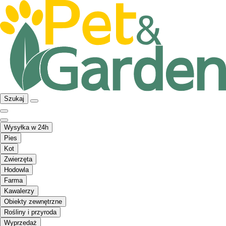
Szukaj
Wysyłka w 24h
Pies
Kot
Zwierzęta
Hodowla
Farma
Kawalerzy
Obiekty zewnętrzne
Rośliny i przyroda
Wyprzedaż