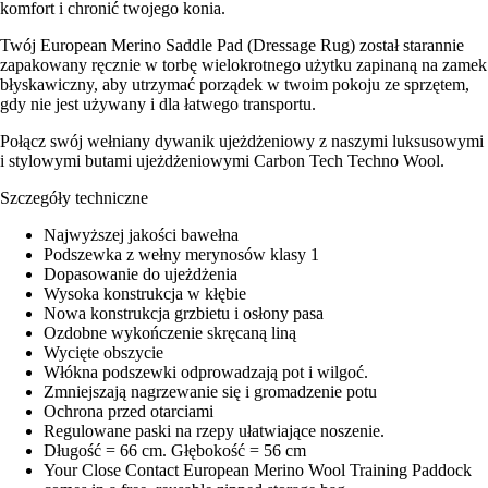
komfort i chronić twojego konia.
Twój European Merino Saddle Pad (Dressage Rug) został starannie
zapakowany ręcznie w torbę wielokrotnego użytku zapinaną na zamek
błyskawiczny, aby utrzymać porządek w twoim pokoju ze sprzętem,
gdy nie jest używany i dla łatwego transportu.
Połącz swój wełniany dywanik ujeżdżeniowy z naszymi luksusowymi
i stylowymi butami ujeżdżeniowymi Carbon Tech Techno Wool.
Szczegóły techniczne
Najwyższej jakości bawełna
Podszewka z wełny merynosów klasy 1
Dopasowanie do ujeżdżenia
Wysoka konstrukcja w kłębie
Nowa konstrukcja grzbietu i osłony pasa
Ozdobne wykończenie skręcaną liną
Wycięte obszycie
Włókna podszewki odprowadzają pot i wilgoć.
Zmniejszają nagrzewanie się i gromadzenie potu
Ochrona przed otarciami
Regulowane paski na rzepy ułatwiające noszenie.
Długość = 66 cm. Głębokość = 56 cm
Your Close Contact European Merino Wool Training Paddock