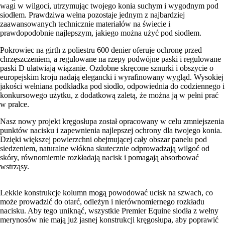
wagi w wilgoci, utrzymując twojego konia suchym i wygodnym pod
siodłem. Prawdziwa wełna pozostaje jednym z najbardziej
zaawansowanych technicznie materiałów na świecie i
prawdopodobnie najlepszym, jakiego można użyć pod siodłem.
Pokrowiec na girth z poliestru 600 denier oferuje ochronę przed
chrzęszczeniem, a regulowane na rzepy podwójne paski i regulowane
paski D ułatwiają wiązanie. Ozdobne skręcone sznurki i obszycie o
europejskim kroju nadają elegancki i wyrafinowany wygląd. Wysokiej
jakości wełniana podkładka pod siodło, odpowiednia do codziennego i
konkursowego użytku, z dodatkową zaletą, że można ją w pełni prać
w pralce.
Nasz nowy projekt kręgosłupa został opracowany w celu zmniejszenia
punktów nacisku i zapewnienia najlepszej ochrony dla twojego konia.
Dzięki większej powierzchni obejmującej cały obszar panelu pod
siedzeniem, naturalne włókna skutecznie odprowadzają wilgoć od
skóry, równomiernie rozkładają nacisk i pomagają absorbować
wstrząsy.
Lekkie konstrukcje kolumn mogą powodować ucisk na szwach, co
może prowadzić do otarć, odleżyn i nierównomiernego rozkładu
nacisku. Aby tego uniknąć, wszystkie Premier Equine siodła z wełny
merynosów nie mają już jasnej konstrukcji kręgosłupa, aby poprawić