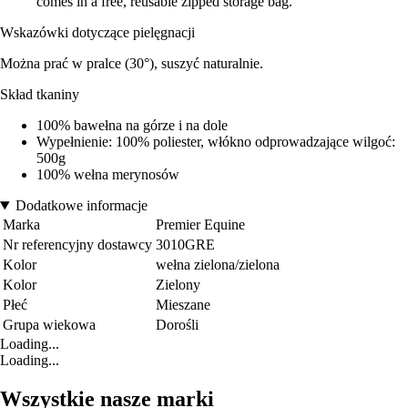
comes in a free, reusable zipped storage bag.
Wskazówki dotyczące pielęgnacji
Można prać w pralce (30°), suszyć naturalnie.
Skład tkaniny
100% bawełna na górze i na dole
Wypełnienie: 100% poliester, włókno odprowadzające wilgoć:
500g
100% wełna merynosów
Dodatkowe informacje
Marka
Premier Equine
Nr referencyjny dostawcy
3010GRE
Kolor
wełna zielona/zielona
Kolor
Zielony
Płeć
Mieszane
Grupa wiekowa
Dorośli
Loading...
Loading...
Wszystkie nasze marki