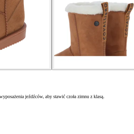
wyposażenia jeźdźców, aby stawić czoła zimnu z klasą.