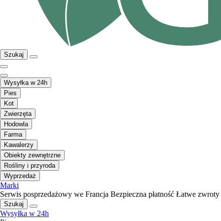
Szukaj
Wysyłka w 24h
Pies
Kot
Zwierzęta
Hodowla
Farma
Kawalerzy
Obiekty zewnętrzne
Rośliny i przyroda
Wyprzedaż
Marki
Serwis posprzedażowy we Francja
Bezpieczna płatność
Łatwe zwroty
Szukaj
Wysyłka w 24h