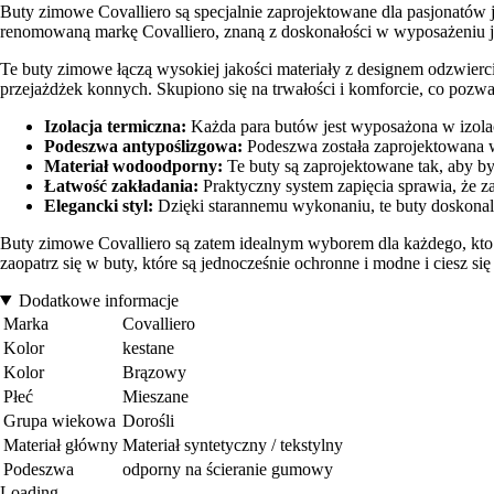
Buty zimowe Covalliero są specjalnie zaprojektowane dla pasjonatów 
renomowaną markę Covalliero, znaną z doskonałości w wyposażeniu jeź
Te buty zimowe łączą wysokiej jakości materiały z designem odzwie
przejażdżek konnych. Skupiono się na trwałości i komforcie, co pozw
Izolacja termiczna:
Każda para butów jest wyposażona w izolac
Podeszwa antypoślizgowa:
Podeszwa została zaprojektowana w
Materiał wodoodporny:
Te buty są zaprojektowane tak, aby by
Łatwość zakładania:
Praktyczny system zapięcia sprawia, że za
Elegancki styl:
Dzięki starannemu wykonaniu, te buty doskonale
Buty zimowe Covalliero są zatem idealnym wyborem dla każdego, kto 
zaopatrz się w buty, które są jednocześnie ochronne i modne i ciesz si
Dodatkowe informacje
Marka
Covalliero
Kolor
kestane
Kolor
Brązowy
Płeć
Mieszane
Grupa wiekowa
Dorośli
Materiał główny
Materiał syntetyczny / tekstylny
Podeszwa
odporny na ścieranie gumowy
Loading...