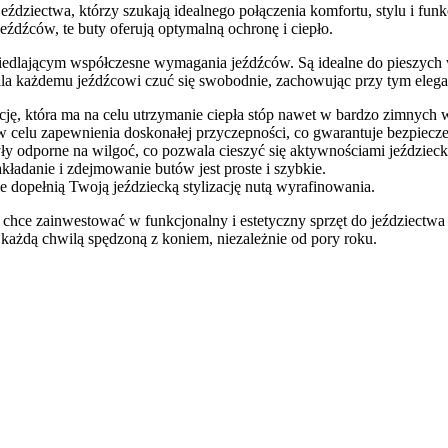
jeździectwa, którzy szukają idealnego połączenia komfortu, stylu i f
dźców, te buty oferują optymalną ochronę i ciepło.
rciedlającym współczesne wymagania jeźdźców. Są idealne do pieszyc
ala każdemu jeźdźcowi czuć się swobodnie, zachowując przy tym elega
ję, która ma na celu utrzymanie ciepła stóp nawet w bardzo zimnych 
 celu zapewnienia doskonałej przyczepności, co gwarantuje bezpiec
ły odporne na wilgoć, co pozwala cieszyć się aktywnościami jeździeck
kładanie i zdejmowanie butów jest proste i szybkie.
 dopełnią Twoją jeździecką stylizację nutą wyrafinowania.
chce zainwestować w funkcjonalny i estetyczny sprzęt do jeździectw
ę każdą chwilą spędzoną z koniem, niezależnie od pory roku.