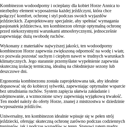
Kombinezon wodoodporny i ocieplany dla kobiet Horze Annica to
niezbędny element wyposażenia każdej jeźdźczyni, która chce
połączyć komfort, ochronę i styl podczas swoich wyjazdów
jeździeckich. Zaprojektowany specjalnie, aby spełniać wymagania
pasjonatek jeździectwa, ten kombinezon oferuje optymalną ochronę
przed niekorzystnymi warunkami atmosferycznymi, jednocześnie
zapewniając dużą swobodę ruchów.
Wykonany z materiałów najwyższej jakości, ten wodoodporny
kombinezon Horze zapewnia zwiększoną odporność na wodę i wiatr,
co pozwala pozostać suchym i ciepłym nawet w trudnych warunkach
klimatycznych. Jego starannie przemyślane wypełnienie zapewnia
skuteczną izolację termiczną, idealną na chłodniejsze sezony lub
deszczowe dni.
Ergonomia kombinezonu została zaprojektowana tak, aby idealnie
dopasować się do kobiecej sylwetki, zapewniając optymalne wsparcie
bez utrudniania ruchów. System zapięcia ułatwia zakładanie i
zdejmowanie, a wzmocnione szwy zapewniają wyjątkową trwałość.
Ten model należy do oferty Horze, znanej z mistrzostwa w dziedzinie
wyposażenia jeźdźców.
Uniwersalny, ten kombinezon idealnie wpisuje się w pełen strój
jeździecki, oferując skuteczną ochronę zarówno podczas codziennych
treningów, jak i podczas wypadów w teren. Stanowi zatem mądry