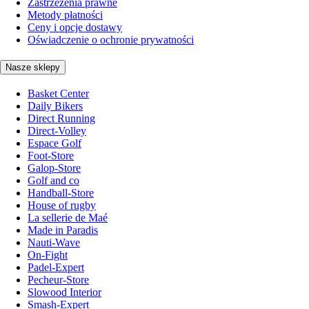
Zastrzeżenia prawne
Metody płatności
Ceny i opcje dostawy
Oświadczenie o ochronie prywatności
Nasze sklepy
Basket Center
Daily Bikers
Direct Running
Direct-Volley
Espace Golf
Foot-Store
Galop-Store
Golf and co
Handball-Store
House of rugby
La sellerie de Maé
Made in Paradis
Nauti-Wave
On-Fight
Padel-Expert
Pecheur-Store
Slowood Interior
Smash-Expert