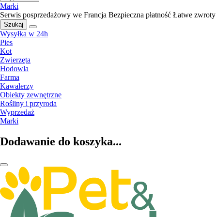
Marki
Serwis posprzedażowy we Francja
Bezpieczna płatność
Łatwe zwroty
Szukaj
Wysyłka w 24h
Pies
Kot
Zwierzęta
Hodowla
Farma
Kawalerzy
Obiekty zewnętrzne
Rośliny i przyroda
Wyprzedaż
Marki
Dodawanie do koszyka...