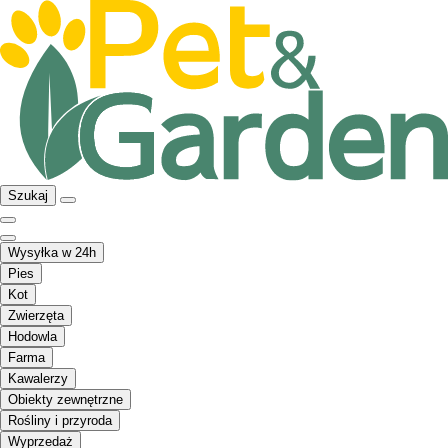
Szukaj
Wysyłka w 24h
Pies
Kot
Zwierzęta
Hodowla
Farma
Kawalerzy
Obiekty zewnętrzne
Rośliny i przyroda
Wyprzedaż