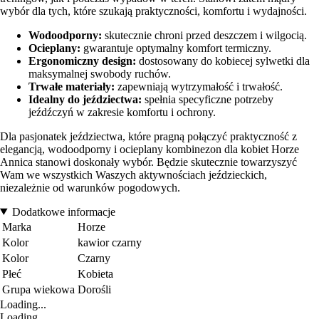
wybór dla tych, które szukają praktyczności, komfortu i wydajności.
Wodoodporny:
skutecznie chroni przed deszczem i wilgocią.
Ocieplany:
gwarantuje optymalny komfort termiczny.
Ergonomiczny design:
dostosowany do kobiecej sylwetki dla
maksymalnej swobody ruchów.
Trwałe materiały:
zapewniają wytrzymałość i trwałość.
Idealny do jeździectwa:
spełnia specyficzne potrzeby
jeźdźczyń w zakresie komfortu i ochrony.
Dla pasjonatek jeździectwa, które pragną połączyć praktyczność z
elegancją, wodoodporny i ocieplany kombinezon dla kobiet Horze
Annica stanowi doskonały wybór. Będzie skutecznie towarzyszyć
Wam we wszystkich Waszych aktywnościach jeździeckich,
niezależnie od warunków pogodowych.
Dodatkowe informacje
Marka
Horze
Kolor
kawior czarny
Kolor
Czarny
Płeć
Kobieta
Grupa wiekowa
Dorośli
Loading...
Loading...