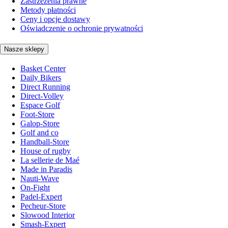
Zastrzeżenia prawne
Metody płatności
Ceny i opcje dostawy
Oświadczenie o ochronie prywatności
Nasze sklepy
Basket Center
Daily Bikers
Direct Running
Direct-Volley
Espace Golf
Foot-Store
Galop-Store
Golf and co
Handball-Store
House of rugby
La sellerie de Maé
Made in Paradis
Nauti-Wave
On-Fight
Padel-Expert
Pecheur-Store
Slowood Interior
Smash-Expert