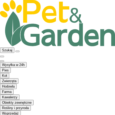
Szukaj
Wysyłka w 24h
Pies
Kot
Zwierzęta
Hodowla
Farma
Kawalerzy
Obiekty zewnętrzne
Rośliny i przyroda
Wyprzedaż