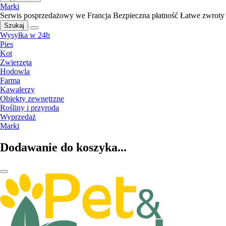
Marki
Serwis posprzedażowy we Francja
Bezpieczna płatność
Łatwe zwroty
Szukaj
Wysyłka w 24h
Pies
Kot
Zwierzęta
Hodowla
Farma
Kawalerzy
Obiekty zewnętrzne
Rośliny i przyroda
Wyprzedaż
Marki
Dodawanie do koszyka...