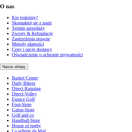
O nas
Kto jesteśmy?
Skontaktuj się z nami
Termin sprzedaży
Zwroty & Refundacje
Zastrzeżenia prawne
Metody płatności
Ceny i opcje dostawy
Oświadczenie o ochronie prywatności
Nasze sklepy
Basket Center
Daily Bikers
Direct Running
Direct-Volley
Espace Golf
Foot-Store
Galop-Store
Golf and co
Handball-Store
House of rugby
La sellerie de Maé