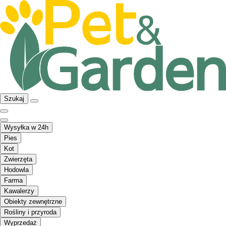
Szukaj
Wysyłka w 24h
Pies
Kot
Zwierzęta
Hodowla
Farma
Kawalerzy
Obiekty zewnętrzne
Rośliny i przyroda
Wyprzedaż