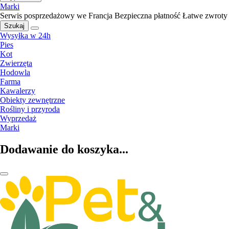
Marki
Serwis posprzedażowy we Francja
Bezpieczna płatność
Łatwe zwroty
Szukaj
Wysyłka w 24h
Pies
Kot
Zwierzęta
Hodowla
Farma
Kawalerzy
Obiekty zewnętrzne
Rośliny i przyroda
Wyprzedaż
Marki
Dodawanie do koszyka...