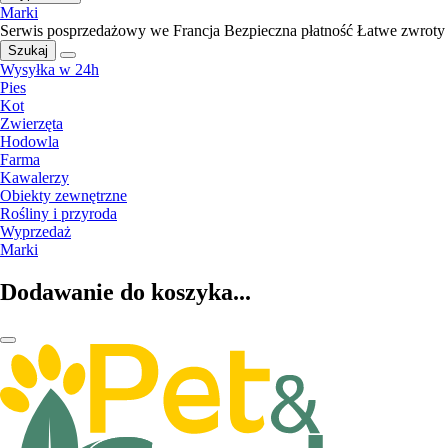
Marki
Serwis posprzedażowy we Francja
Bezpieczna płatność
Łatwe zwroty
Szukaj
Wysyłka w 24h
Pies
Kot
Zwierzęta
Hodowla
Farma
Kawalerzy
Obiekty zewnętrzne
Rośliny i przyroda
Wyprzedaż
Marki
Dodawanie do koszyka...