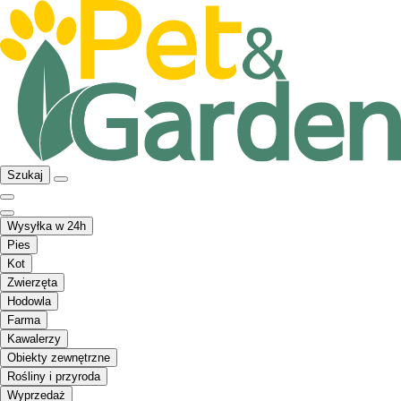
Szukaj
Wysyłka w 24h
Pies
Kot
Zwierzęta
Hodowla
Farma
Kawalerzy
Obiekty zewnętrzne
Rośliny i przyroda
Wyprzedaż