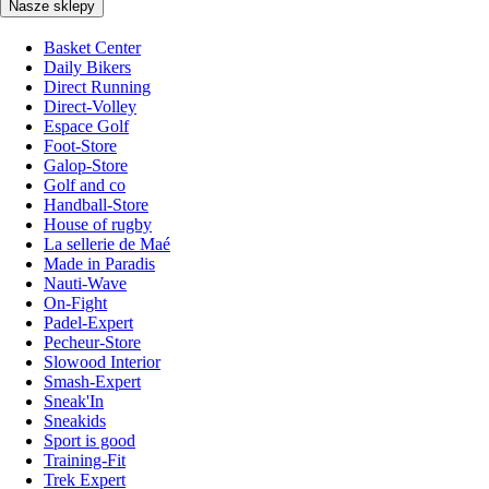
Nasze sklepy
Basket Center
Daily Bikers
Direct Running
Direct-Volley
Espace Golf
Foot-Store
Galop-Store
Golf and co
Handball-Store
House of rugby
La sellerie de Maé
Made in Paradis
Nauti-Wave
On-Fight
Padel-Expert
Pecheur-Store
Slowood Interior
Smash-Expert
Sneak'In
Sneakids
Sport is good
Training-Fit
Trek Expert