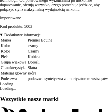
technologii. Od polerowanego wykończenia po doskonałe
dopasowanie, oferują wszystko, czego potrzebuje jeździec, aby
połączyć styl z maksymalną wydajnością na koniu.
Importowane.
Kod produktu: 5003
Dodatkowe informacje
Marka
Premier Equine
Kolor
czarny
Kolor
Czarny
Płeć
Kobieta
Grupa wiekowa
Dorośli
Charakterystyka
Skóra
Materiał główny
skóra
Podeszwa
podeszwa syntetyczna z amortyzatorem wstrząsów
Loading...
Loading...
Wszystkie nasze marki