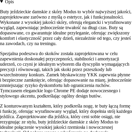
Opis
Buty jeździeckie damskie z skóry Modus to wybór najwyższej jakości,
zaprojektowane zarówno z myślą o estetyce, jak i funkcjonalności.
Wykonane z wysokiej jakości skóry, oferują elegancki i wyrafinowany
wygląd, zapewniając jednocześnie trwałość na długi czas. Buty są
dopasowane, co gwarantuje idealne przyleganie, oferując zwiększony
komfort i elastyczność przez cały dzień, niezależnie od tego, czy jesteś
na zawodach, czy na treningu.
Spezjalna podeszwa do skoków została zaprojektowana w celu
zapewnienia doskonałej przyczepności, stabilności i amortyzacji
uderzeń, co czyni je idealnym wyborem dla dyscyplin wymagających
precyzji i równowagi, takich jak skoki przez przeszkody lub
wszechstronny konkurs. Zamek błyskawiczny YKK zapewnia płynne
i bezpieczne zamknięcie, oferując dopasowanie na miarę, jednocześnie
zmniejszając ryzyko dyskomfortu lub ograniczenia ruchów.
Tymczasem eleganckie logo Chrome PE dodaje nowoczesnego i
stylowego akcentu, podkreślając ogólny design butów.
Z konturowanym kształtem, który podkreśla nogę, te buty łączą formę
i funkcję, oferując wyrafinowany wygląd, który dopełnia strój każdego
jeźdźca. Zaprojektowane dla jeźdźca, który ceni sobie osiągi, nie
rezygnując ze stylu, buty jeździeckie damskie z skóry Modus to
idealne połączenie wysokiej jakości rzemiosła i nowoczesnej