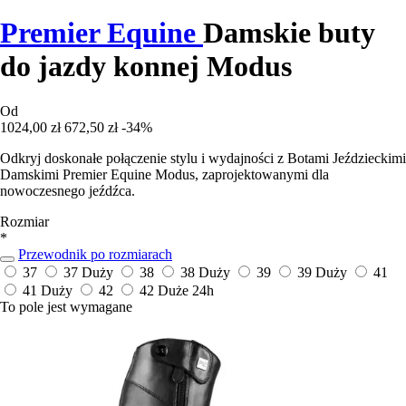
Premier Equine
Damskie buty
do jazdy konnej Modus
Od
1024,00 zł
672,50 zł
-34%
Odkryj doskonałe połączenie stylu i wydajności z Botami Jeździeckimi
Damskimi Premier Equine Modus, zaprojektowanymi dla
nowoczesnego jeźdźca.
Rozmiar
*
Przewodnik po rozmiarach
37
37 Duży
38
38 Duży
39
39 Duży
41
41 Duży
42
42 Duże
24h
To pole jest wymagane