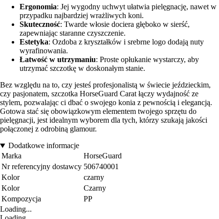
Ergonomia
: Jej wygodny uchwyt ułatwia pielęgnację, nawet w
przypadku najbardziej wrażliwych koni.
Skuteczność
: Twarde włosie dociera głęboko w sierść,
zapewniając staranne czyszczenie.
Estetyka
: Ozdoba z kryształków i srebrne logo dodają nuty
wyrafinowania.
Łatwość w utrzymaniu
: Proste opłukanie wystarczy, aby
utrzymać szczotkę w doskonałym stanie.
Bez względu na to, czy jesteś profesjonalistą w świecie jeździeckim,
czy pasjonatem, szczotka HorseGuard Carat łączy wydajność ze
stylem, pozwalając ci dbać o swojego konia z pewnością i elegancją.
Gotowa stać się obowiązkowym elementem twojego sprzętu do
pielęgnacji, jest idealnym wyborem dla tych, którzy szukają jakości
połączonej z odrobiną glamour.
Dodatkowe informacje
Marka
HorseGuard
Nr referencyjny dostawcy
506740001
Kolor
czarny
Kolor
Czarny
Kompozycja
PP
Loading...
Loading...