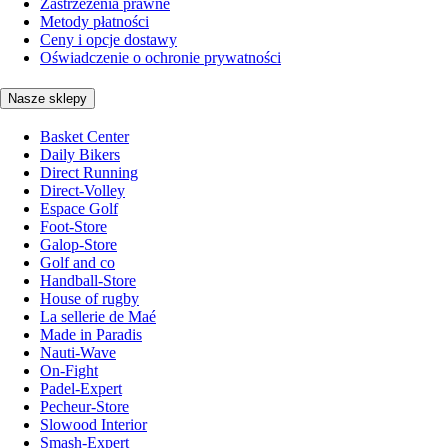
Zastrzeżenia prawne
Metody płatności
Ceny i opcje dostawy
Oświadczenie o ochronie prywatności
Nasze sklepy
Basket Center
Daily Bikers
Direct Running
Direct-Volley
Espace Golf
Foot-Store
Galop-Store
Golf and co
Handball-Store
House of rugby
La sellerie de Maé
Made in Paradis
Nauti-Wave
On-Fight
Padel-Expert
Pecheur-Store
Slowood Interior
Smash-Expert