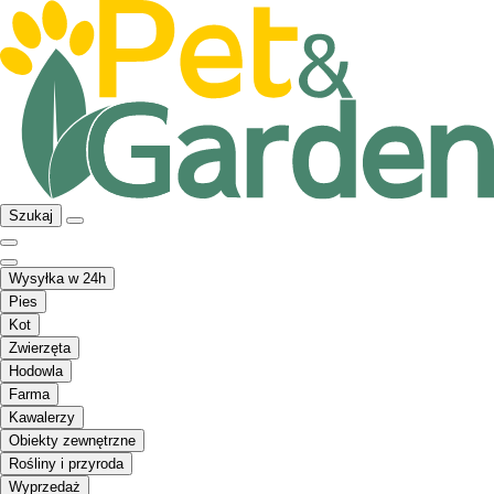
Szukaj
Wysyłka w 24h
Pies
Kot
Zwierzęta
Hodowla
Farma
Kawalerzy
Obiekty zewnętrzne
Rośliny i przyroda
Wyprzedaż