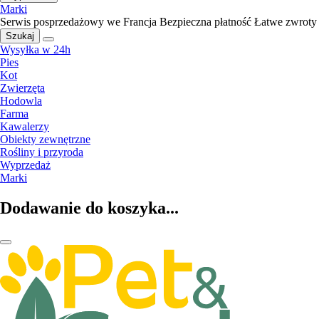
Marki
Serwis posprzedażowy we Francja
Bezpieczna płatność
Łatwe zwroty
Szukaj
Wysyłka w 24h
Pies
Kot
Zwierzęta
Hodowla
Farma
Kawalerzy
Obiekty zewnętrzne
Rośliny i przyroda
Wyprzedaż
Marki
Dodawanie do koszyka...