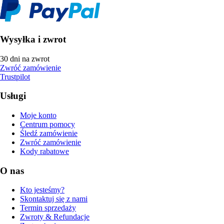
Wysyłka i zwrot
30 dni na zwrot
Zwróć zamówienie
Trustpilot
Usługi
Moje konto
Centrum pomocy
Śledź zamówienie
Zwróć zamówienie
Kody rabatowe
O nas
Kto jesteśmy?
Skontaktuj się z nami
Termin sprzedaży
Zwroty & Refundacje