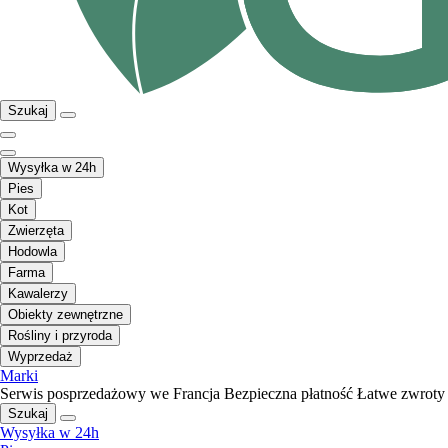
Szukaj
Wysyłka w 24h
Pies
Kot
Zwierzęta
Hodowla
Farma
Kawalerzy
Obiekty zewnętrzne
Rośliny i przyroda
Wyprzedaż
Marki
Serwis posprzedażowy we Francja
Bezpieczna płatność
Łatwe zwroty
Szukaj
Wysyłka w 24h