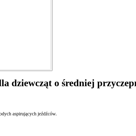
dla dziewcząt o średniej przycz
odych aspirujących jeźdźców.