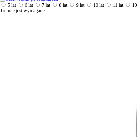
5 lat
6 lat
7 lat
8 lat
9 lat
10 lat
11 lat
10
To pole jest wymagane