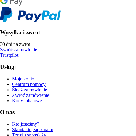
Wysyłka i zwrot
30 dni na zwrot
Zwróć zamówienie
Trustpilot
Usługi
Moje konto
Centrum pomocy
Śledź zamówienie
Zwróć zamówienie
Kody rabatowe
O nas
Kto jesteśmy?
Skontaktuj się z nami
Termin sprzedaży