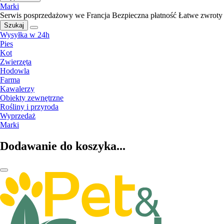
Marki
Serwis posprzedażowy we Francja
Bezpieczna płatność
Łatwe zwroty
Szukaj
Wysyłka w 24h
Pies
Kot
Zwierzęta
Hodowla
Farma
Kawalerzy
Obiekty zewnętrzne
Rośliny i przyroda
Wyprzedaż
Marki
Dodawanie do koszyka...