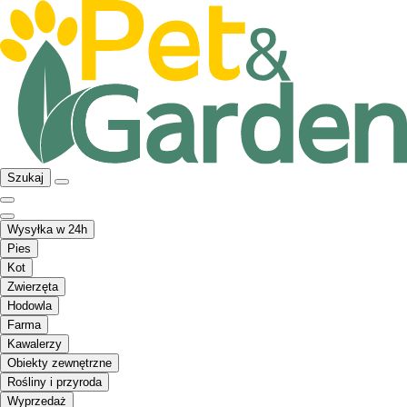
Szukaj
Wysyłka w 24h
Pies
Kot
Zwierzęta
Hodowla
Farma
Kawalerzy
Obiekty zewnętrzne
Rośliny i przyroda
Wyprzedaż