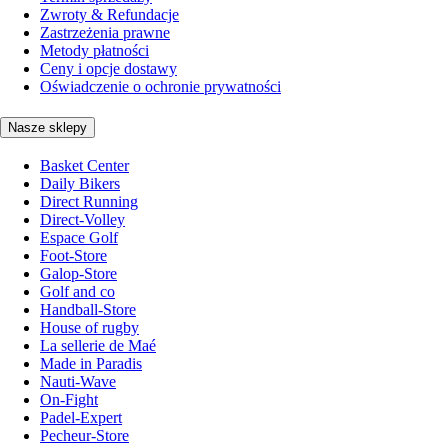
Zwroty & Refundacje
Zastrzeżenia prawne
Metody płatności
Ceny i opcje dostawy
Oświadczenie o ochronie prywatności
Nasze sklepy
Basket Center
Daily Bikers
Direct Running
Direct-Volley
Espace Golf
Foot-Store
Galop-Store
Golf and co
Handball-Store
House of rugby
La sellerie de Maé
Made in Paradis
Nauti-Wave
On-Fight
Padel-Expert
Pecheur-Store