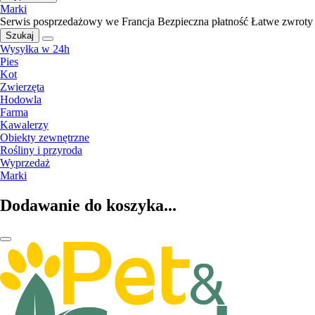
Marki
Serwis posprzedażowy we Francja
Bezpieczna płatność
Łatwe zwroty
Szukaj
Wysyłka w 24h
Pies
Kot
Zwierzęta
Hodowla
Farma
Kawalerzy
Obiekty zewnętrzne
Rośliny i przyroda
Wyprzedaż
Marki
Dodawanie do koszyka...