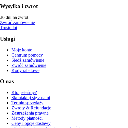
Wysyłka i zwrot
30 dni na zwrot
Zwróć zamówienie
Trustpilot
Usługi
Moje konto
Centrum pomocy
Śledź zamówienie
Zwróć zamówienie
Kody rabatowe
O nas
Kto jesteśmy?
Skontaktuj się z nami
Termin sprzedaży
Zwroty & Refundacje
Zastrzeżenia prawne
Metody płatności
Ceny i opcje dostawy