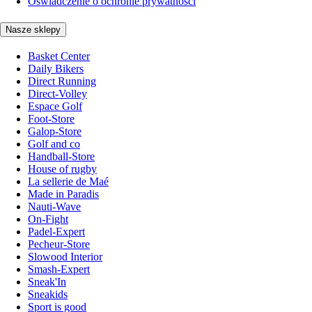
Oświadczenie o ochronie prywatności
Nasze sklepy
Basket Center
Daily Bikers
Direct Running
Direct-Volley
Espace Golf
Foot-Store
Galop-Store
Golf and co
Handball-Store
House of rugby
La sellerie de Maé
Made in Paradis
Nauti-Wave
On-Fight
Padel-Expert
Pecheur-Store
Slowood Interior
Smash-Expert
Sneak'In
Sneakids
Sport is good