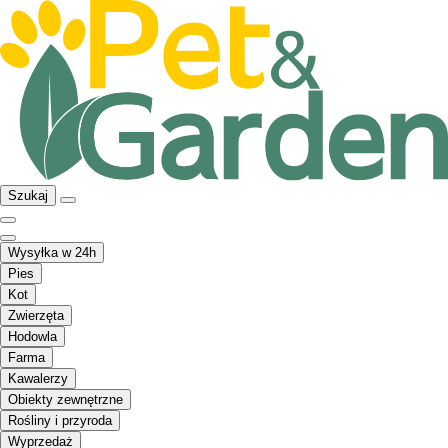
Szukaj
Wysyłka w 24h
Pies
Kot
Zwierzęta
Hodowla
Farma
Kawalerzy
Obiekty zewnętrzne
Rośliny i przyroda
Wyprzedaż