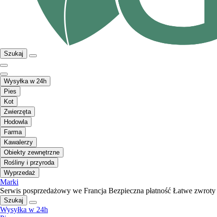
Szukaj
Wysyłka w 24h
Pies
Kot
Zwierzęta
Hodowla
Farma
Kawalerzy
Obiekty zewnętrzne
Rośliny i przyroda
Wyprzedaż
Marki
Serwis posprzedażowy we Francja
Bezpieczna płatność
Łatwe zwroty
Szukaj
Wysyłka w 24h