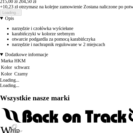
215,00 zł
204,50 zł
+10,23 zł
otrzymasz na kolejne zamowienie
Zostana naliczone po pot
Loading...
Opis
narzędzie i czołówka wyściełane
karabińczyki w kolorze srebrnym
otwarcie podgardla za pomocą karabińczyka
narzędzie i nachrapnik regulowane w 2 miejscach
Dodatkowe informacje
Marka
HKM
Kolor
schwarz
Kolor
Czarny
Loading...
Loading...
Wszystkie nasze marki