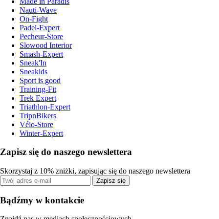
Made in Paradis
Nauti-Wave
On-Fight
Padel-Expert
Pecheur-Store
Slowood Interior
Smash-Expert
Sneak'In
Sneakids
Sport is good
Training-Fit
Trek Expert
Triathlon-Expert
TripnBikers
Vélo-Store
Winter-Expert
Zapisz się do naszego newslettera
Skorzystaj z 10% zniżki, zapisując się do naszego newslettera
Zapisz się
Bądźmy w kontakcie
Znajdź nas w mediach społecznościowych