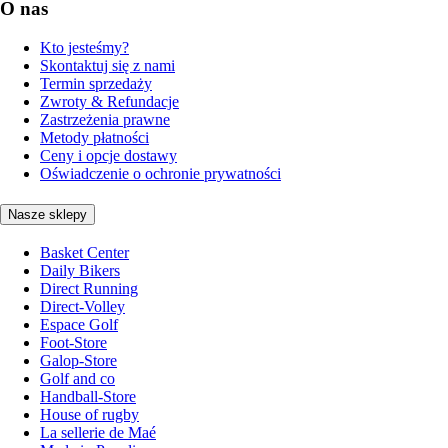
O nas
Kto jesteśmy?
Skontaktuj się z nami
Termin sprzedaży
Zwroty & Refundacje
Zastrzeżenia prawne
Metody płatności
Ceny i opcje dostawy
Oświadczenie o ochronie prywatności
Nasze sklepy
Basket Center
Daily Bikers
Direct Running
Direct-Volley
Espace Golf
Foot-Store
Galop-Store
Golf and co
Handball-Store
House of rugby
La sellerie de Maé