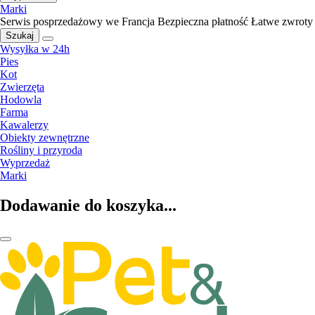
Marki
Serwis posprzedażowy we Francja
Bezpieczna płatność
Łatwe zwroty
Szukaj
Wysyłka w 24h
Pies
Kot
Zwierzęta
Hodowla
Farma
Kawalerzy
Obiekty zewnętrzne
Rośliny i przyroda
Wyprzedaż
Marki
Dodawanie do koszyka...