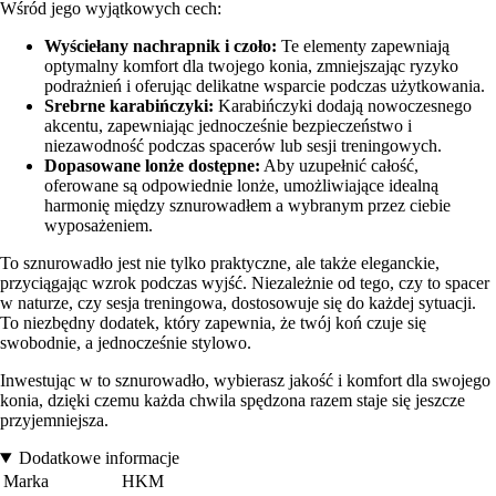
Wśród jego wyjątkowych cech:
Wyściełany nachrapnik i czoło:
Te elementy zapewniają
optymalny komfort dla twojego konia, zmniejszając ryzyko
podrażnień i oferując delikatne wsparcie podczas użytkowania.
Srebrne karabińczyki:
Karabińczyki dodają nowoczesnego
akcentu, zapewniając jednocześnie bezpieczeństwo i
niezawodność podczas spacerów lub sesji treningowych.
Dopasowane lonże dostępne:
Aby uzupełnić całość,
oferowane są odpowiednie lonże, umożliwiające idealną
harmonię między sznurowadłem a wybranym przez ciebie
wyposażeniem.
To sznurowadło jest nie tylko praktyczne, ale także eleganckie,
przyciągając wzrok podczas wyjść. Niezależnie od tego, czy to spacer
w naturze, czy sesja treningowa, dostosowuje się do każdej sytuacji.
To niezbędny dodatek, który zapewnia, że twój koń czuje się
swobodnie, a jednocześnie stylowo.
Inwestując w to sznurowadło, wybierasz jakość i komfort dla swojego
konia, dzięki czemu każda chwila spędzona razem staje się jeszcze
przyjemniejsza.
Dodatkowe informacje
Marka
HKM