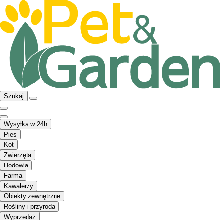
Szukaj
Wysyłka w 24h
Pies
Kot
Zwierzęta
Hodowla
Farma
Kawalerzy
Obiekty zewnętrzne
Rośliny i przyroda
Wyprzedaż