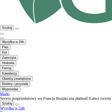
Szukaj
Wysyłka w 24h
Pies
Kot
Zwierzęta
Hodowla
Farma
Kawalerzy
Obiekty zewnętrzne
Rośliny i przyroda
Wyprzedaż
Marki
Serwis posprzedażowy we Francja
Bezpieczna płatność
Łatwe zwroty
Szukaj
Wysyłka w 24h