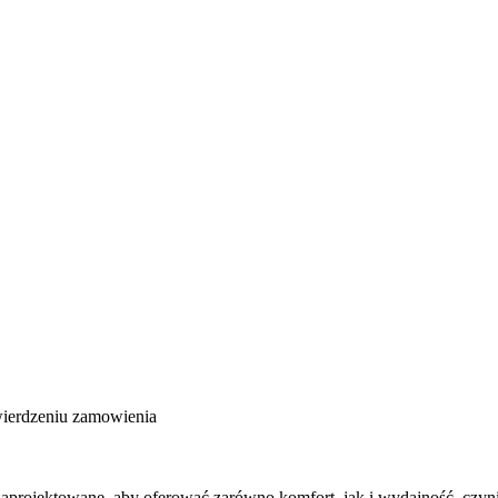
wierdzeniu zamowienia
ą zaprojektowane, aby oferować zarówno komfort, jak i wydajność, cz