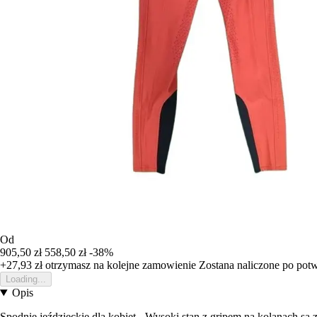
Od
905,50 zł
558,50 zł
-38%
+27,93 zł
otrzymasz na kolejne zamowienie
Zostana naliczone po pot
Loading...
Opis
Spodnie jeździeckie dla kobiet - Wysoki stan z gripem na kolanach s