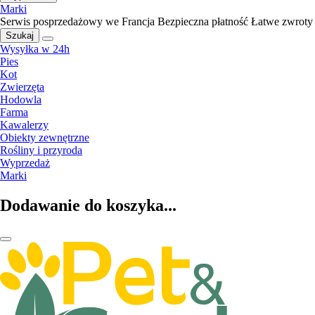
Marki
Serwis posprzedażowy we Francja
Bezpieczna płatność
Łatwe zwroty
Szukaj
Wysyłka w 24h
Pies
Kot
Zwierzęta
Hodowla
Farma
Kawalerzy
Obiekty zewnętrzne
Rośliny i przyroda
Wyprzedaż
Marki
Dodawanie do koszyka...