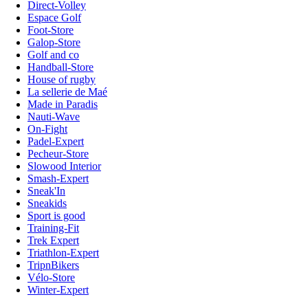
Direct-Volley
Espace Golf
Foot-Store
Galop-Store
Golf and co
Handball-Store
House of rugby
La sellerie de Maé
Made in Paradis
Nauti-Wave
On-Fight
Padel-Expert
Pecheur-Store
Slowood Interior
Smash-Expert
Sneak'In
Sneakids
Sport is good
Training-Fit
Trek Expert
Triathlon-Expert
TripnBikers
Vélo-Store
Winter-Expert