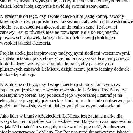
siodło jest trwałe i wytrzymałe, co czyni je doskonałym wyborem dla
dzieci, które lubią aktywnie bawić się swoimi zabawkami.
Niezależnie od tego, czy Twoje dziecko lubi jazdę konną, zawody
kowbojskie, czy po prostu bawi się swoimi zabawkami, to westernowe
siodło jest niezbędnym akcesorium do realistycznej i zabawnej
zabawy. Jest to również idealne rozwiązanie dla kolekcjonerów
pluszowych zabawek, którzy chcą uzupełnić swoją kolekcję o
wysokiej jakości akcesoria.
Projekt siodła jest inspirowany tradycyjnymi siodłami westernowymi,
z detalami takimi jak srebrne strzemiona i szyszaki dla autentycznego
look. Kolory i wzory są starannie dobrane, aby pasowały do
pluszowych zabawek LeMieux, dzięki czemu jest to idealny dodatek
do każdej kolekcji.
Niezależnie od tego, czy Twoje dziecko jest początkującym, czy
zapalonym jeźdźcem, to westernowe siodło LeMieux Toy Pony jest
idealnym wyborem, aby pobudzić jego wyobraźnię i zabrać je na
ekscytujące przygody jeździeckie. Podaruj mu to siodło i obserwuj, jak
godzinami bawi się swoimi ulubionymi pluszowymi zabawkami.
Jako lider w branży jeździeckiej, LeMieux jest zaufaną marką dla
wszystkich entuzjastów koni i jeździectwa. Dzięki ich zaangażowaniu
w jakość i dbałość o szczegóły możesz mieć pewność, że pluszowe
siodło westernowe LeMieux Toy Pony to produkt najwyższej jakości,