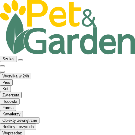
Szukaj
Wysyłka w 24h
Pies
Kot
Zwierzęta
Hodowla
Farma
Kawalerzy
Obiekty zewnętrzne
Rośliny i przyroda
Wyprzedaż