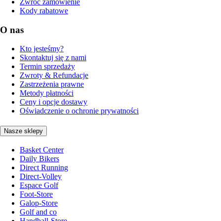
Zwróć zamówienie
Kody rabatowe
O nas
Kto jesteśmy?
Skontaktuj się z nami
Termin sprzedaży
Zwroty & Refundacje
Zastrzeżenia prawne
Metody płatności
Ceny i opcje dostawy
Oświadczenie o ochronie prywatności
Nasze sklepy
Basket Center
Daily Bikers
Direct Running
Direct-Volley
Espace Golf
Foot-Store
Galop-Store
Golf and co
Handball-Store