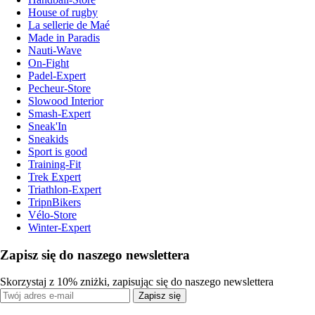
House of rugby
La sellerie de Maé
Made in Paradis
Nauti-Wave
On-Fight
Padel-Expert
Pecheur-Store
Slowood Interior
Smash-Expert
Sneak'In
Sneakids
Sport is good
Training-Fit
Trek Expert
Triathlon-Expert
TripnBikers
Vélo-Store
Winter-Expert
Zapisz się do naszego newslettera
Skorzystaj z 10% zniżki, zapisując się do naszego newslettera
Zapisz się