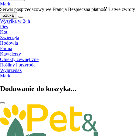
Marki
Serwis posprzedażowy we Francja
Bezpieczna płatność
Łatwe zwroty
Szukaj
Wysyłka w 24h
Pies
Kot
Zwierzęta
Hodowla
Farma
Kawalerzy
Obiekty zewnętrzne
Rośliny i przyroda
Wyprzedaż
Marki
Dodawanie do koszyka...