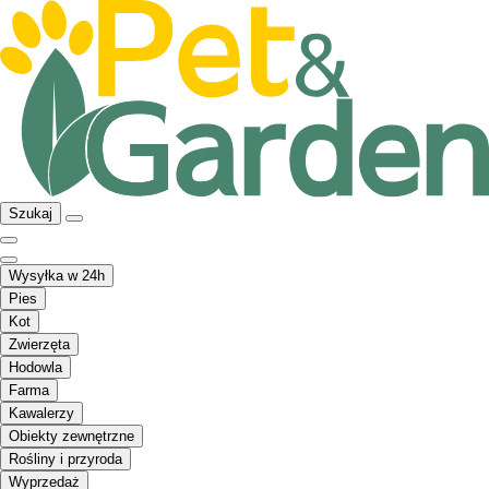
Szukaj
Wysyłka w 24h
Pies
Kot
Zwierzęta
Hodowla
Farma
Kawalerzy
Obiekty zewnętrzne
Rośliny i przyroda
Wyprzedaż