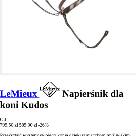
LeMieux
Napierśnik dla
koni Kudos
Od
795,50 zł
585,00 zł
-26%
Przekształć występy swojego konia dzięki ramiączkom myśliwskim