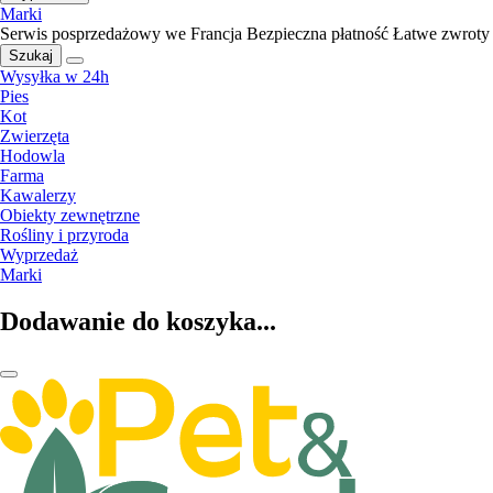
Marki
Serwis posprzedażowy we Francja
Bezpieczna płatność
Łatwe zwroty
Szukaj
Wysyłka w 24h
Pies
Kot
Zwierzęta
Hodowla
Farma
Kawalerzy
Obiekty zewnętrzne
Rośliny i przyroda
Wyprzedaż
Marki
Dodawanie do koszyka...