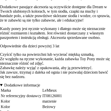
Dodatkowe pasujące akcesoria są oczywiście dostępne dla Dream w
Twoich ulubionych kolorach, w tym siodła, czapki na muchy i
bandaże polo, a także prawdziwe skórzane siodła i wodze, co sprawia,
że te zabawki są nie tylko zabawne, ale i edukacyjne!
Kazdy poney jest ręcznie wykonany i dlatego może się nieznacznie
różnić rozmiarem i kształtem. Jest również dostarczany z własnym
paszportem i instrukcją obsługi. Akcesoria sprzedawane osobno.
Odpowiednie dla dzieci powyżej 3 lat
Czyścić tylko na powierzchni lub wycierać miękką szmatką.
Ze względu na ręczne wykonanie, każda zabawka Toy Pony może się
nieznacznie różnić od zdjęć.
Zabawkę należy wyjąć z opakowania, aby ją przewietrzyć.
Jak zawsze, trzymaj z daleka od ognia i nie pozwalaj dzieciom bawić
się bez nadzoru.
Dodatkowe informacje
Marka
LeMieux
Nr referencyjny dostawcy
IT08126001
Kolor
marzenie
Kolor
Beżowy