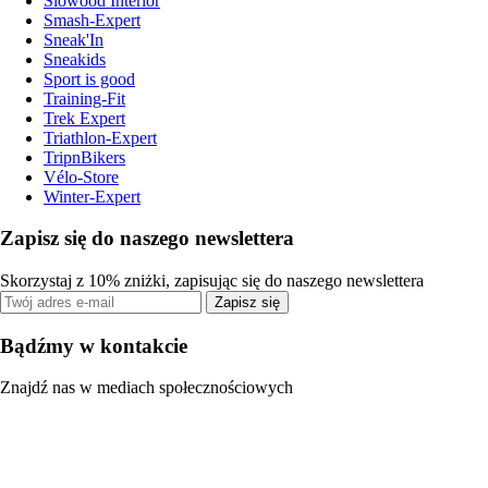
Slowood Interior
Smash-Expert
Sneak'In
Sneakids
Sport is good
Training-Fit
Trek Expert
Triathlon-Expert
TripnBikers
Vélo-Store
Winter-Expert
Zapisz się do naszego newslettera
Skorzystaj z 10% zniżki, zapisując się do naszego newslettera
Zapisz się
Bądźmy w kontakcie
Znajdź nas w mediach społecznościowych