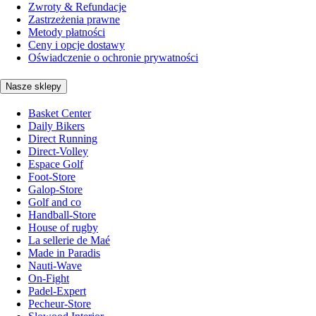
Zwroty & Refundacje
Zastrzeżenia prawne
Metody płatności
Ceny i opcje dostawy
Oświadczenie o ochronie prywatności
Nasze sklepy
Basket Center
Daily Bikers
Direct Running
Direct-Volley
Espace Golf
Foot-Store
Galop-Store
Golf and co
Handball-Store
House of rugby
La sellerie de Maé
Made in Paradis
Nauti-Wave
On-Fight
Padel-Expert
Pecheur-Store