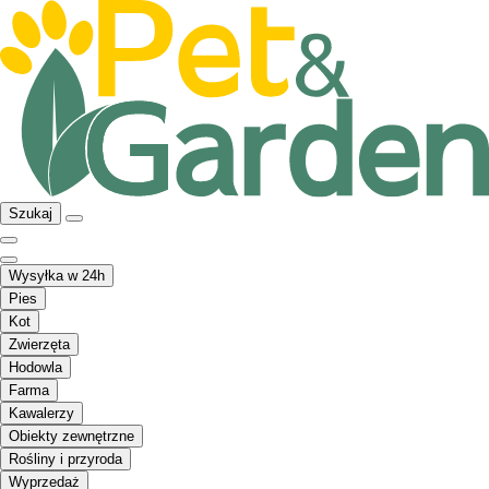
Szukaj
Wysyłka w 24h
Pies
Kot
Zwierzęta
Hodowla
Farma
Kawalerzy
Obiekty zewnętrzne
Rośliny i przyroda
Wyprzedaż