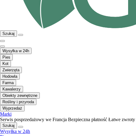
Szukaj
Wysyłka w 24h
Pies
Kot
Zwierzęta
Hodowla
Farma
Kawalerzy
Obiekty zewnętrzne
Rośliny i przyroda
Wyprzedaż
Marki
Serwis posprzedażowy we Francja
Bezpieczna płatność
Łatwe zwroty
Szukaj
Wysyłka w 24h