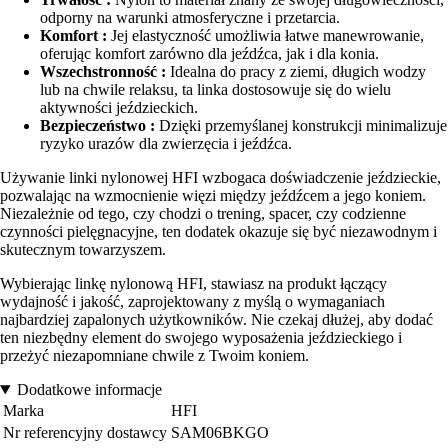
odporny na warunki atmosferyczne i przetarcia.
Komfort :
Jej elastyczność umożliwia łatwe manewrowanie,
oferując komfort zarówno dla jeźdźca, jak i dla konia.
Wszechstronność :
Idealna do pracy z ziemi, długich wodzy
lub na chwile relaksu, ta linka dostosowuje się do wielu
aktywności jeździeckich.
Bezpieczeństwo :
Dzięki przemyślanej konstrukcji minimalizuje
ryzyko urazów dla zwierzęcia i jeźdźca.
Używanie linki nylonowej HFI wzbogaca doświadczenie jeździeckie,
pozwalając na wzmocnienie więzi między jeźdźcem a jego koniem.
Niezależnie od tego, czy chodzi o trening, spacer, czy codzienne
czynności pielęgnacyjne, ten dodatek okazuje się być niezawodnym i
skutecznym towarzyszem.
Wybierając linkę nylonową HFI, stawiasz na produkt łączący
wydajność i jakość, zaprojektowany z myślą o wymaganiach
najbardziej zapalonych użytkowników. Nie czekaj dłużej, aby dodać
ten niezbędny element do swojego wyposażenia jeździeckiego i
przeżyć niezapomniane chwile z Twoim koniem.
Dodatkowe informacje
Marka
HFI
Nr referencyjny dostawcy
SAM06BKGO