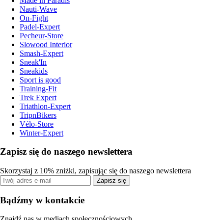
Made in Paradis
Nauti-Wave
On-Fight
Padel-Expert
Pecheur-Store
Slowood Interior
Smash-Expert
Sneak'In
Sneakids
Sport is good
Training-Fit
Trek Expert
Triathlon-Expert
TripnBikers
Vélo-Store
Winter-Expert
Zapisz się do naszego newslettera
Skorzystaj z 10% zniżki, zapisując się do naszego newslettera
Zapisz się
Bądźmy w kontakcie
Znajdź nas w mediach społecznościowych