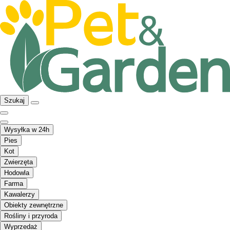
Szukaj
Wysyłka w 24h
Pies
Kot
Zwierzęta
Hodowla
Farma
Kawalerzy
Obiekty zewnętrzne
Rośliny i przyroda
Wyprzedaż