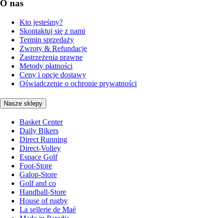
O nas
Kto jesteśmy?
Skontaktuj się z nami
Termin sprzedaży
Zwroty & Refundacje
Zastrzeżenia prawne
Metody płatności
Ceny i opcje dostawy
Oświadczenie o ochronie prywatności
Nasze sklepy
Basket Center
Daily Bikers
Direct Running
Direct-Volley
Espace Golf
Foot-Store
Galop-Store
Golf and co
Handball-Store
House of rugby
La sellerie de Maé