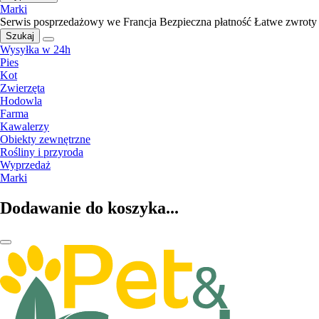
Marki
Serwis posprzedażowy we Francja
Bezpieczna płatność
Łatwe zwroty
Szukaj
Wysyłka w 24h
Pies
Kot
Zwierzęta
Hodowla
Farma
Kawalerzy
Obiekty zewnętrzne
Rośliny i przyroda
Wyprzedaż
Marki
Dodawanie do koszyka...