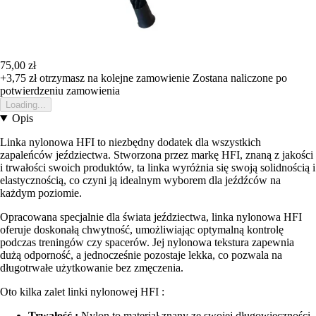
75,00 zł
+3,75 zł
otrzymasz na kolejne zamowienie
Zostana naliczone po
potwierdzeniu zamowienia
Loading...
Opis
Linka nylonowa HFI to niezbędny dodatek dla wszystkich
zapaleńców jeździectwa. Stworzona przez markę HFI, znaną z jakości
i trwałości swoich produktów, ta linka wyróżnia się swoją solidnością i
elastycznością, co czyni ją idealnym wyborem dla jeźdźców na
każdym poziomie.
Opracowana specjalnie dla świata jeździectwa, linka nylonowa HFI
oferuje doskonałą chwytność, umożliwiając optymalną kontrolę
podczas treningów czy spacerów. Jej nylonowa tekstura zapewnia
dużą odporność, a jednocześnie pozostaje lekka, co pozwala na
długotrwałe użytkowanie bez zmęczenia.
Oto kilka zalet linki nylonowej HFI :
Trwałość :
Nylon to materiał znany ze swojej długowieczności,