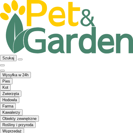
Szukaj
Wysyłka w 24h
Pies
Kot
Zwierzęta
Hodowla
Farma
Kawalerzy
Obiekty zewnętrzne
Rośliny i przyroda
Wyprzedaż