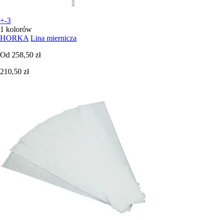
+-3
1 kolorów
HORKA
Lina miernicza
Od
258,50 zł
210,50 zł