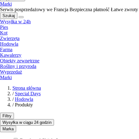
Marki
Serwis posprzedażowy we Francja
Bezpieczna płatność
Łatwe zwroty
Szukaj
Wysyłka w 24h
Pies
Kot
Zwierzęta
Hodowla
Farma
Kawalerzy
Obiekty zewnętrzne
Rośliny i przyroda
Wyprzedaż
Marki
Strona główna
/
Special Days
/
Hodowla
/
Produkty
Filtry
Wysyłka w ciągu 24 godzin
Marka