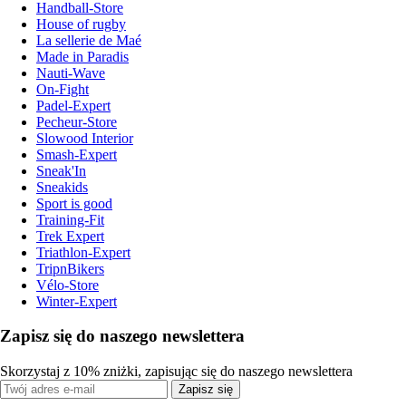
Handball-Store
House of rugby
La sellerie de Maé
Made in Paradis
Nauti-Wave
On-Fight
Padel-Expert
Pecheur-Store
Slowood Interior
Smash-Expert
Sneak'In
Sneakids
Sport is good
Training-Fit
Trek Expert
Triathlon-Expert
TripnBikers
Vélo-Store
Winter-Expert
Zapisz się do naszego newslettera
Skorzystaj z 10% zniżki, zapisując się do naszego newslettera
Zapisz się