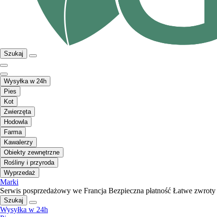
Szukaj
Wysyłka w 24h
Pies
Kot
Zwierzęta
Hodowla
Farma
Kawalerzy
Obiekty zewnętrzne
Rośliny i przyroda
Wyprzedaż
Marki
Serwis posprzedażowy we Francja
Bezpieczna płatność
Łatwe zwroty
Szukaj
Wysyłka w 24h