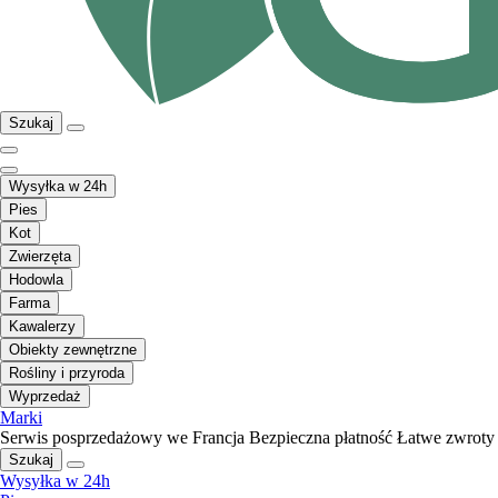
Szukaj
Wysyłka w 24h
Pies
Kot
Zwierzęta
Hodowla
Farma
Kawalerzy
Obiekty zewnętrzne
Rośliny i przyroda
Wyprzedaż
Marki
Serwis posprzedażowy we Francja
Bezpieczna płatność
Łatwe zwroty
Szukaj
Wysyłka w 24h