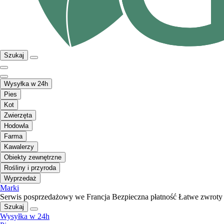
Szukaj
Wysyłka w 24h
Pies
Kot
Zwierzęta
Hodowla
Farma
Kawalerzy
Obiekty zewnętrzne
Rośliny i przyroda
Wyprzedaż
Marki
Serwis posprzedażowy we Francja
Bezpieczna płatność
Łatwe zwroty
Szukaj
Wysyłka w 24h