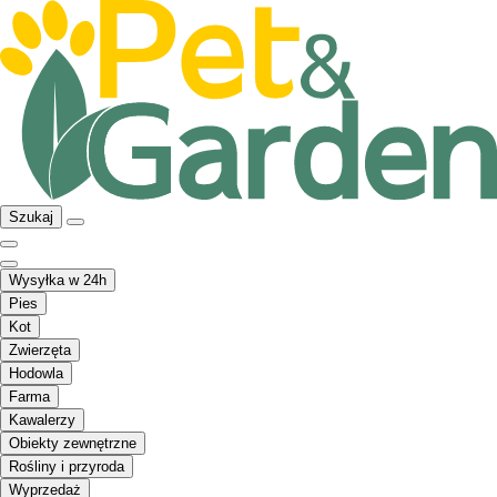
Szukaj
Wysyłka w 24h
Pies
Kot
Zwierzęta
Hodowla
Farma
Kawalerzy
Obiekty zewnętrzne
Rośliny i przyroda
Wyprzedaż