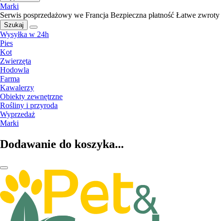
Marki
Serwis posprzedażowy we Francja
Bezpieczna płatność
Łatwe zwroty
Szukaj
Wysyłka w 24h
Pies
Kot
Zwierzęta
Hodowla
Farma
Kawalerzy
Obiekty zewnętrzne
Rośliny i przyroda
Wyprzedaż
Marki
Dodawanie do koszyka...