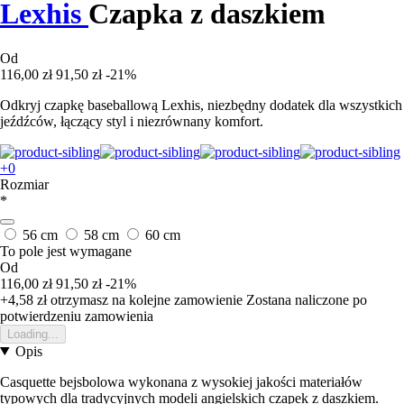
Lexhis
Czapka z daszkiem
Od
116,00 zł
91,50 zł
-21%
Odkryj czapkę baseballową Lexhis, niezbędny dodatek dla wszystkich
jeźdźców, łączący styl i niezrównany komfort.
+0
Rozmiar
*
56 cm
58 cm
60 cm
To pole jest wymagane
Od
116,00 zł
91,50 zł
-21%
+4,58 zł
otrzymasz na kolejne zamowienie
Zostana naliczone po
potwierdzeniu zamowienia
Loading...
Opis
Casquette bejsbolowa wykonana z wysokiej jakości materiałów
typowych dla tradycyjnych modeli angielskich czapek z daszkiem.