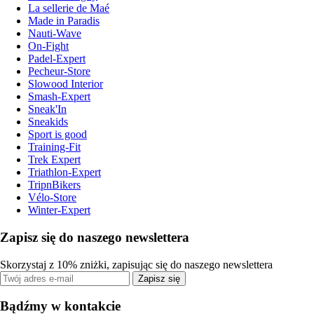
La sellerie de Maé
Made in Paradis
Nauti-Wave
On-Fight
Padel-Expert
Pecheur-Store
Slowood Interior
Smash-Expert
Sneak'In
Sneakids
Sport is good
Training-Fit
Trek Expert
Triathlon-Expert
TripnBikers
Vélo-Store
Winter-Expert
Zapisz się do naszego newslettera
Skorzystaj z 10% zniżki, zapisując się do naszego newslettera
Zapisz się
Bądźmy w kontakcie