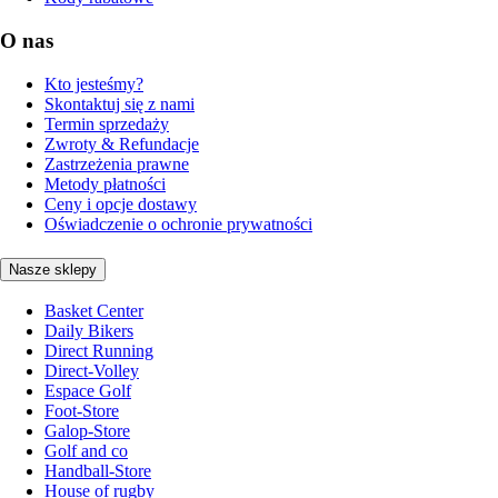
O nas
Kto jesteśmy?
Skontaktuj się z nami
Termin sprzedaży
Zwroty & Refundacje
Zastrzeżenia prawne
Metody płatności
Ceny i opcje dostawy
Oświadczenie o ochronie prywatności
Nasze sklepy
Basket Center
Daily Bikers
Direct Running
Direct-Volley
Espace Golf
Foot-Store
Galop-Store
Golf and co
Handball-Store
House of rugby