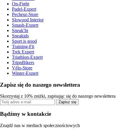
On-Fight
Padel-Expert
Pecheur-Store
Slowood Interior
Smash-Expert
Sneak'In
Sneakids
Sport is good
Training-Fit
Trek Expert
Triathlon-Expert
TripnBikers
Vélo-Store
Winter-Expert
Zapisz się do naszego newslettera
Skorzystaj z 10% zniżki, zapisując się do naszego newslettera
Zapisz się
Bądźmy w kontakcie
Znajdź nas w mediach społecznościowych