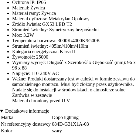
Ochrona IP: IP66
Materiał: Żywica
Materiał ramy: Żywica
Materiał dyfuzora: Metakrylan Opalowy
Źródło światła: GX53 LED T2
Strumień świetlny: Symetryczny bezpośredni
Moc: 3.2W
Temperatura barwowa: 3000K/4000K/6500K
Strumień świetlny: 405lm/410lm/410lm
Kategoria energetyczna: Klasa II
Żywotność: 25000
Wymiary wycięć: Długość x Szerokość x Głębokość (mm): 96 x
96 x 88
Napięcie: 110-240V AC
Ważne: Produkt dostarczany jest w całości w formie zestawu do
samodzielnego montażu. Musi być złożony przez użytkownika.
Nadaje się do instalacji w środowiskach o atmosferze solnej
Żarówka w zestawie
Materiał chroniony przed U.V.
Dodatkowe informacje
Marka
Dopo lighting
Nr referencyjny dostawcy
084D-G31X1A-03
Kolor
szary