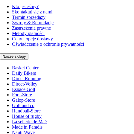
Kto jesteśmy?
Skontaktuj się z nami
Termin sprzedaży
Zwroty & Refundacje
Zastrzeżenia prawne
Metody płatności
Ceny i opcje dostawy
Oświadczenie o ochronie prywatności
Nasze sklepy
Basket Center
Daily Bikers
Direct Running
Direct-Volley
Espace Golf
Foot-Store
Galop-Store
Golf and co
Handball-Store
House of rugby
La sellerie de Maé
Made in Paradis
Nauti-Wave