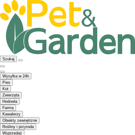
Szukaj
Wysyłka w 24h
Pies
Kot
Zwierzęta
Hodowla
Farma
Kawalerzy
Obiekty zewnętrzne
Rośliny i przyroda
Wyprzedaż