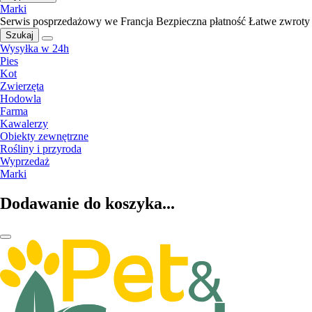
Marki
Serwis posprzedażowy we Francja
Bezpieczna płatność
Łatwe zwroty
Szukaj
Wysyłka w 24h
Pies
Kot
Zwierzęta
Hodowla
Farma
Kawalerzy
Obiekty zewnętrzne
Rośliny i przyroda
Wyprzedaż
Marki
Dodawanie do koszyka...