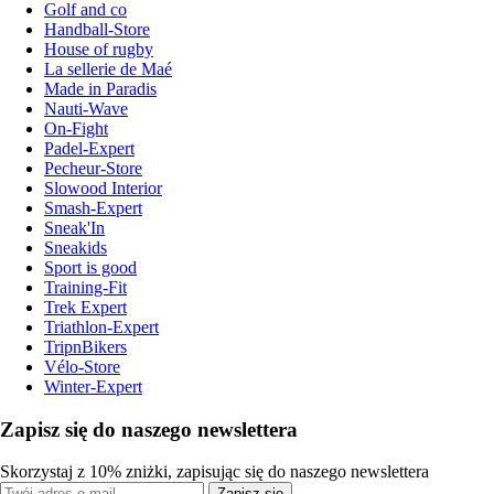
Golf and co
Handball-Store
House of rugby
La sellerie de Maé
Made in Paradis
Nauti-Wave
On-Fight
Padel-Expert
Pecheur-Store
Slowood Interior
Smash-Expert
Sneak'In
Sneakids
Sport is good
Training-Fit
Trek Expert
Triathlon-Expert
TripnBikers
Vélo-Store
Winter-Expert
Zapisz się do naszego newslettera
Skorzystaj z 10% zniżki, zapisując się do naszego newslettera
Zapisz się