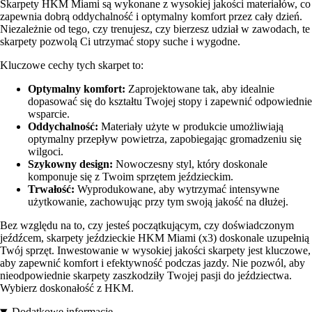
Skarpety HKM Miami są wykonane z wysokiej jakości materiałów, co
zapewnia dobrą oddychalność i optymalny komfort przez cały dzień.
Niezależnie od tego, czy trenujesz, czy bierzesz udział w zawodach, te
skarpety pozwolą Ci utrzymać stopy suche i wygodne.
Kluczowe cechy tych skarpet to:
Optymalny komfort:
Zaprojektowane tak, aby idealnie
dopasować się do kształtu Twojej stopy i zapewnić odpowiednie
wsparcie.
Oddychalność:
Materiały użyte w produkcie umożliwiają
optymalny przepływ powietrza, zapobiegając gromadzeniu się
wilgoci.
Szykowny design:
Nowoczesny styl, który doskonale
komponuje się z Twoim sprzętem jeździeckim.
Trwałość:
Wyprodukowane, aby wytrzymać intensywne
użytkowanie, zachowując przy tym swoją jakość na dłużej.
Bez względu na to, czy jesteś początkującym, czy doświadczonym
jeźdźcem, skarpety jeździeckie HKM Miami (x3) doskonale uzupełnią
Twój sprzęt. Inwestowanie w wysokiej jakości skarpety jest kluczowe,
aby zapewnić komfort i efektywność podczas jazdy. Nie pozwól, aby
nieodpowiednie skarpety zaszkodziły Twojej pasji do jeździectwa.
Wybierz doskonałość z HKM.
Dodatkowe informacje