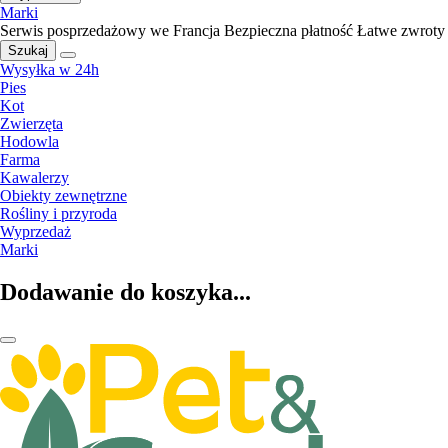
Marki
Serwis posprzedażowy we Francja
Bezpieczna płatność
Łatwe zwroty
Szukaj
Wysyłka w 24h
Pies
Kot
Zwierzęta
Hodowla
Farma
Kawalerzy
Obiekty zewnętrzne
Rośliny i przyroda
Wyprzedaż
Marki
Dodawanie do koszyka...