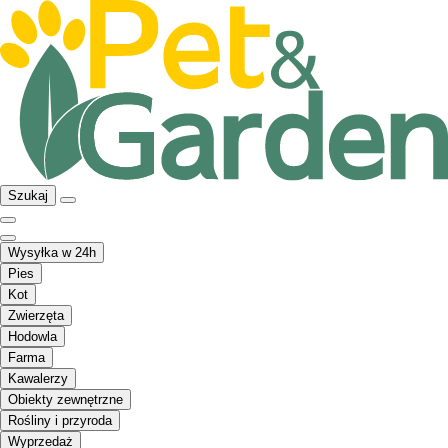
Szukaj
Wysyłka w 24h
Pies
Kot
Zwierzęta
Hodowla
Farma
Kawalerzy
Obiekty zewnętrzne
Rośliny i przyroda
Wyprzedaż