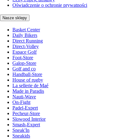
Oświadczenie o ochronie prywatności
Nasze sklepy
Basket Center
Daily Bikers
Direct Running
Direct-Volley
Espace Golf
Foot-Store
Galop-Store
Golf and co
Handball-Store
House of rugby
La sellerie de Maé
Made in Paradis
Nauti-Wave
On-Fight
Padel-Expert
Pecheur-Store
Slowood Interior
Smash-Expert
Sneak'In
Sneakids