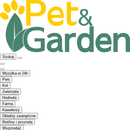
Szukaj
Wysyłka w 24h
Pies
Kot
Zwierzęta
Hodowla
Farma
Kawalerzy
Obiekty zewnętrzne
Rośliny i przyroda
Wyprzedaż