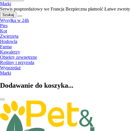
Marki
Serwis posprzedażowy we Francja
Bezpieczna płatność
Łatwe zwroty
Szukaj
Wysyłka w 24h
Pies
Kot
Zwierzęta
Hodowla
Farma
Kawalerzy
Obiekty zewnętrzne
Rośliny i przyroda
Wyprzedaż
Marki
Dodawanie do koszyka...