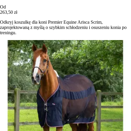
Od
263,50 zł
Odkryj koszulkę dla koni Premier Equine Arisca Scrim,
zaprojektowaną z myślą o szybkim schłodzeniu i osuszeniu konia po
treningu.