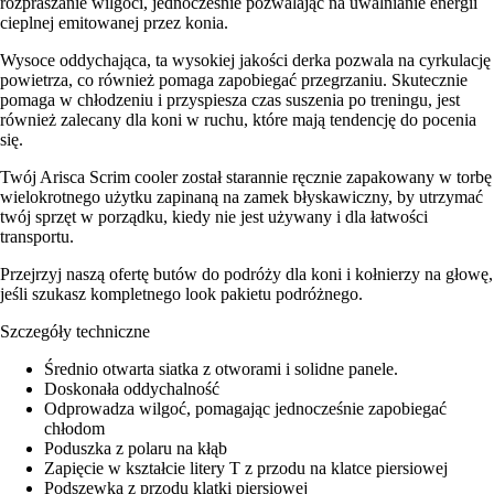
rozpraszanie wilgoci, jednocześnie pozwalając na uwalnianie energii
cieplnej emitowanej przez konia.
Wysoce oddychająca, ta wysokiej jakości derka pozwala na cyrkulację
powietrza, co również pomaga zapobiegać przegrzaniu. Skutecznie
pomaga w chłodzeniu i przyspiesza czas suszenia po treningu, jest
również zalecany dla koni w ruchu, które mają tendencję do pocenia
się.
Twój Arisca Scrim cooler został starannie ręcznie zapakowany w torbę
wielokrotnego użytku zapinaną na zamek błyskawiczny, by utrzymać
twój sprzęt w porządku, kiedy nie jest używany i dla łatwości
transportu.
Przejrzyj naszą ofertę butów do podróży dla koni i kołnierzy na głowę,
jeśli szukasz kompletnego look pakietu podróżnego.
Szczegóły techniczne
Średnio otwarta siatka z otworami i solidne panele.
Doskonała oddychalność
Odprowadza wilgoć, pomagając jednocześnie zapobiegać
chłodom
Poduszka z polaru na kłąb
Zapięcie w kształcie litery T z przodu na klatce piersiowej
Podszewka z przodu klatki piersiowej