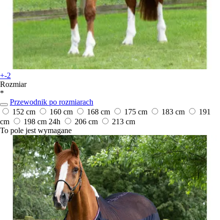
+-2
Rozmiar
*
Przewodnik po rozmiarach
152 cm
160 cm
168 cm
175 cm
183 cm
191
cm
198 cm
24h
206 cm
213 cm
To pole jest wymagane