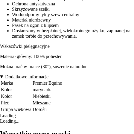
Ochrona antystatyczna
Skrzyżowane szelki
Wodoodporny tylny szew centralny
Materiał nierdzewny
Pasek na ogon z klipsem
Dostarczany w bezpłatnej, wielokrotnego użytku, zapinanej na
zamek torbie do przechowywania.
Wskazówki pielęgnacyjne
Materiał główny: 100% poliester
Można prać w pralce (30°), suszenie naturalne
Dodatkowe informacje
Marka
Premier Equine
Kolor
marynarka
Kolor
Niebieski
Płeć
Mieszane
Grupa wiekowa
Dorośli
Loading...
Loading...
Wszystkie nasze marki