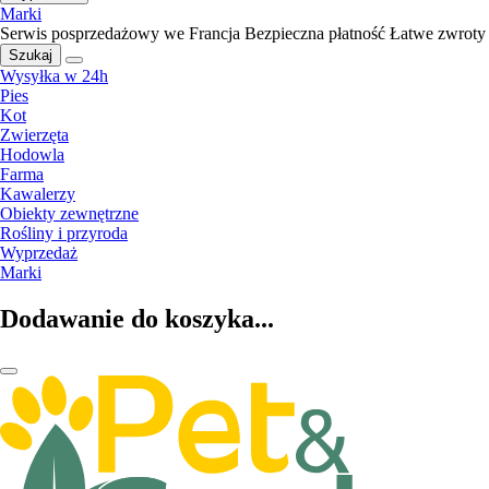
Marki
Serwis posprzedażowy we Francja
Bezpieczna płatność
Łatwe zwroty
Szukaj
Wysyłka w 24h
Pies
Kot
Zwierzęta
Hodowla
Farma
Kawalerzy
Obiekty zewnętrzne
Rośliny i przyroda
Wyprzedaż
Marki
Dodawanie do koszyka...