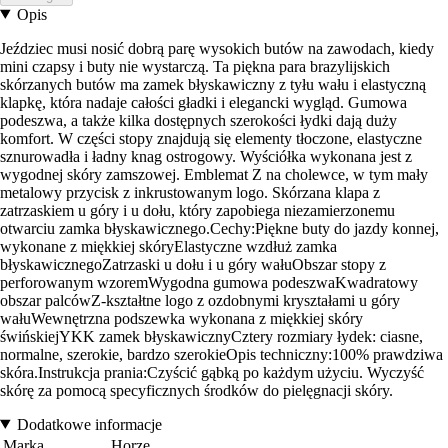
Opis
Jeździec musi nosić dobrą parę wysokich butów na zawodach, kiedy
mini czapsy i buty nie wystarczą. Ta piękna para brazylijskich
skórzanych butów ma zamek błyskawiczny z tyłu wału i elastyczną
klapkę, która nadaje całości gładki i elegancki wygląd. Gumowa
podeszwa, a także kilka dostępnych szerokości łydki dają duży
komfort. W części stopy znajdują się elementy tłoczone, elastyczne
sznurowadła i ładny knag ostrogowy. Wyściółka wykonana jest z
wygodnej skóry zamszowej. Emblemat Z na cholewce, w tym mały
metalowy przycisk z inkrustowanym logo. Skórzana klapa z
zatrzaskiem u góry i u dołu, który zapobiega niezamierzonemu
otwarciu zamka błyskawicznego.Cechy:Piękne buty do jazdy konnej,
wykonane z miękkiej skóryElastyczne wzdłuż zamka
błyskawicznegoZatrzaski u dołu i u góry wałuObszar stopy z
perforowanym wzoremWygodna gumowa podeszwaKwadratowy
obszar palcówZ-kształtne logo z ozdobnymi kryształami u góry
wałuWewnętrzna podszewka wykonana z miękkiej skóry
świńskiejYKK zamek błyskawicznyCztery rozmiary łydek: ciasne,
normalne, szerokie, bardzo szerokieOpis techniczny:100% prawdziwa
skóra.Instrukcja prania:Czyścić gąbką po każdym użyciu. Wyczyść
skórę za pomocą specyficznych środków do pielęgnacji skóry.
Dodatkowe informacje
Marka
Horze