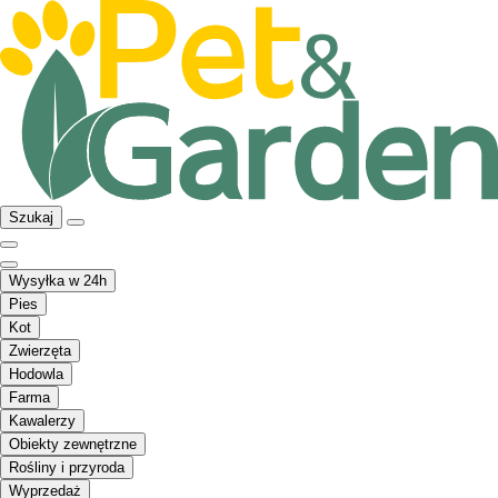
Szukaj
Wysyłka w 24h
Pies
Kot
Zwierzęta
Hodowla
Farma
Kawalerzy
Obiekty zewnętrzne
Rośliny i przyroda
Wyprzedaż