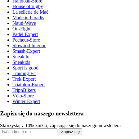
Handball-Store
House of rugby
La sellerie de Maé
Made in Paradis
Nauti-Wave
On-Fight
Padel-Expert
Pecheur-Store
Slowood Interior
Smash-Expert
Sneak'In
Sneakids
Sport is good
Training-Fit
Trek Expert
Triathlon-Expert
TripnBikers
Vélo-Store
Winter-Expert
Zapisz się do naszego newslettera
Skorzystaj z 10% zniżki, zapisując się do naszego newslettera
Zapisz się