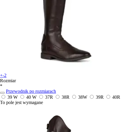
+-2
Rozmiar
*
Przewodnik po rozmiarach
39 W
40 W
37R
38R
38W
39R
40R
To pole jest wymagane