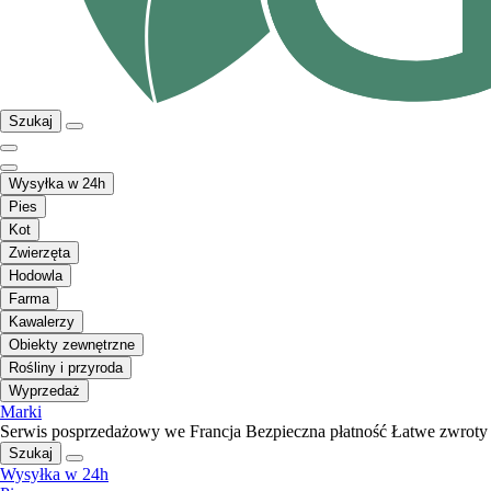
Szukaj
Wysyłka w 24h
Pies
Kot
Zwierzęta
Hodowla
Farma
Kawalerzy
Obiekty zewnętrzne
Rośliny i przyroda
Wyprzedaż
Marki
Serwis posprzedażowy we Francja
Bezpieczna płatność
Łatwe zwroty
Szukaj
Wysyłka w 24h