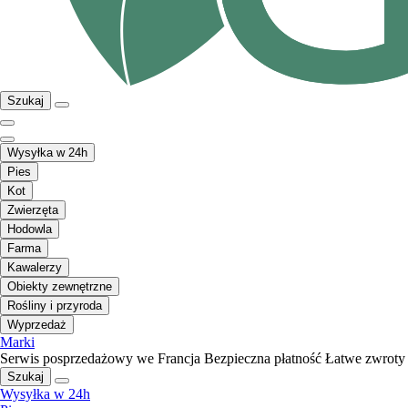
Szukaj
Wysyłka w 24h
Pies
Kot
Zwierzęta
Hodowla
Farma
Kawalerzy
Obiekty zewnętrzne
Rośliny i przyroda
Wyprzedaż
Marki
Serwis posprzedażowy we Francja
Bezpieczna płatność
Łatwe zwroty
Szukaj
Wysyłka w 24h