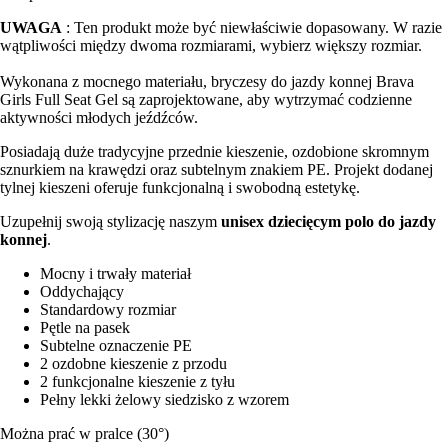
UWAGA
: Ten produkt może być niewłaściwie dopasowany. W razie
wątpliwości między dwoma rozmiarami, wybierz większy rozmiar.
Wykonana z mocnego materiału, bryczesy do jazdy konnej Brava
Girls Full Seat Gel są zaprojektowane, aby wytrzymać codzienne
aktywności młodych jeźdźców.
Posiadają duże tradycyjne przednie kieszenie, ozdobione skromnym
sznurkiem na krawędzi oraz subtelnym znakiem PE. Projekt dodanej
tylnej kieszeni oferuje funkcjonalną i swobodną estetykę.
Uzupełnij swoją stylizację naszym
unisex dziecięcym polo do jazdy
konnej
.
Mocny i trwały materiał
Oddychający
Standardowy rozmiar
Pętle na pasek
Subtelne oznaczenie PE
2 ozdobne kieszenie z przodu
2 funkcjonalne kieszenie z tyłu
Pełny lekki żelowy siedzisko z wzorem
Można prać w pralce (30°)