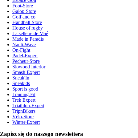
Espace Golf
Foot-Store
Galop-Store
Golf and co
Handball-Store
House of rugby
La sellerie de Maé
Made in Paradis
Nauti-Wave
On-Fight
Padel-Expert
Pecheur-Store
Slowood Interior
Smash-Expert
Sneak'In
Sneakids
Sport is good
Training-Fit
Trek Expert
Triathlon-Expert
TripnBikers
Vélo-Store
Winter-Expert
Zapisz się do naszego newslettera