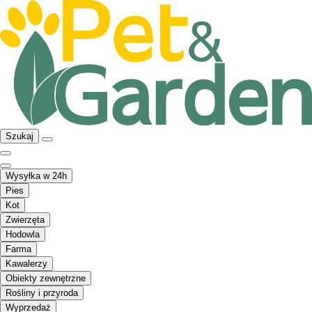
Szukaj
Wysyłka w 24h
Pies
Kot
Zwierzęta
Hodowla
Farma
Kawalerzy
Obiekty zewnętrzne
Rośliny i przyroda
Wyprzedaż