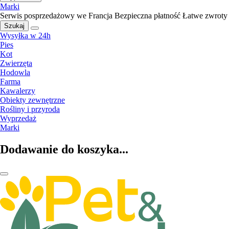
Marki
Serwis posprzedażowy we Francja
Bezpieczna płatność
Łatwe zwroty
Szukaj
Wysyłka w 24h
Pies
Kot
Zwierzęta
Hodowla
Farma
Kawalerzy
Obiekty zewnętrzne
Rośliny i przyroda
Wyprzedaż
Marki
Dodawanie do koszyka...