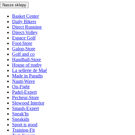
Nasze sklepy
Basket Center
Daily Bikers
Direct Running
Direct-Volley
Espace Golf
Foot-Store
Galop-Store
Golf and co
Handball-Store
House of rugby
La sellerie de Maé
Made in Paradis
Nauti-Wave
On-Fight
Padel-Expert
Pecheur-Store
Slowood Interior
Smash-Expert
Sneak'In
Sneakids
Sport is good
Training-Fit