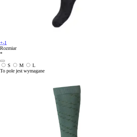
+-1
Rozmiar
*
S
M
L
To pole jest wymagane