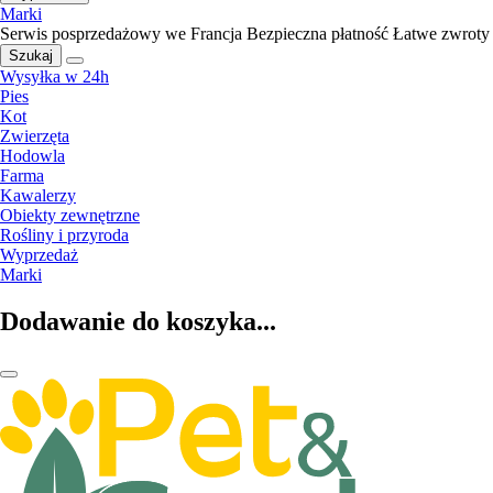
Marki
Serwis posprzedażowy we Francja
Bezpieczna płatność
Łatwe zwroty
Szukaj
Wysyłka w 24h
Pies
Kot
Zwierzęta
Hodowla
Farma
Kawalerzy
Obiekty zewnętrzne
Rośliny i przyroda
Wyprzedaż
Marki
Dodawanie do koszyka...