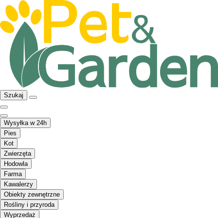
Szukaj
Wysyłka w 24h
Pies
Kot
Zwierzęta
Hodowla
Farma
Kawalerzy
Obiekty zewnętrzne
Rośliny i przyroda
Wyprzedaż