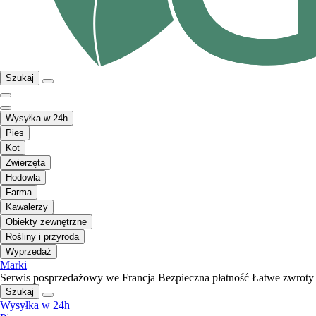
Szukaj
Wysyłka w 24h
Pies
Kot
Zwierzęta
Hodowla
Farma
Kawalerzy
Obiekty zewnętrzne
Rośliny i przyroda
Wyprzedaż
Marki
Serwis posprzedażowy we Francja
Bezpieczna płatność
Łatwe zwroty
Szukaj
Wysyłka w 24h