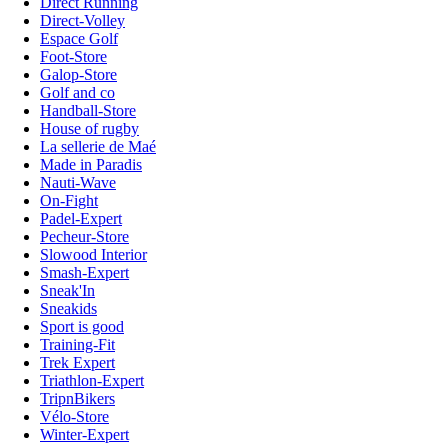
Direct Running
Direct-Volley
Espace Golf
Foot-Store
Galop-Store
Golf and co
Handball-Store
House of rugby
La sellerie de Maé
Made in Paradis
Nauti-Wave
On-Fight
Padel-Expert
Pecheur-Store
Slowood Interior
Smash-Expert
Sneak'In
Sneakids
Sport is good
Training-Fit
Trek Expert
Triathlon-Expert
TripnBikers
Vélo-Store
Winter-Expert