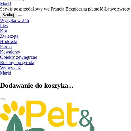
Marki
Serwis posprzedażowy we Francja
Bezpieczna płatność
Łatwe zwroty
Szukaj
Wysyłka w 24h
Pies
Kot
Zwierzęta
Hodowla
Farma
Kawalerzy
Obiekty zewnętrzne
Rośliny i przyroda
Wyprzedaż
Marki
Dodawanie do koszyka...