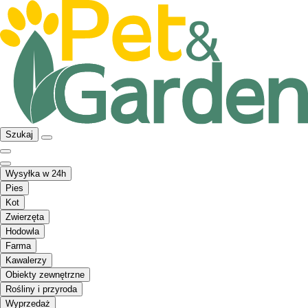
Szukaj
Wysyłka w 24h
Pies
Kot
Zwierzęta
Hodowla
Farma
Kawalerzy
Obiekty zewnętrzne
Rośliny i przyroda
Wyprzedaż