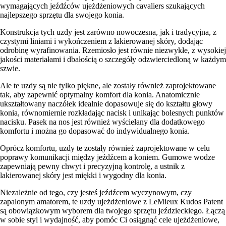
wymagających jeźdźców ujeżdżeniowych cavaliers szukających
najlepszego sprzętu dla swojego konia.
Konstrukcja tych uzdy jest zarówno nowoczesna, jak i tradycyjna, z
czystymi liniami i wykończeniem z lakierowanej skóry, dodając
odrobinę wyrafinowania. Rzemiosło jest równie niezwykłe, z wysokiej
jakości materiałami i dbałością o szczegóły odzwierciedloną w każdym
szwie.
Ale te uzdy są nie tylko piękne, ale zostały również zaprojektowane
tak, aby zapewnić optymalny komfort dla konia. Anatomicznie
ukształtowany naczółek idealnie dopasowuje się do kształtu głowy
konia, równomiernie rozkładając nacisk i unikając bolesnych punktów
nacisku. Pasek na nos jest również wyściełany dla dodatkowego
komfortu i można go dopasować do indywidualnego konia.
Oprócz komfortu, uzdy te zostały również zaprojektowane w celu
poprawy komunikacji między jeźdźcem a koniem. Gumowe wodze
zapewniają pewny chwyt i precyzyjną kontrolę, a ustnik z
lakierowanej skóry jest miękki i wygodny dla konia.
Niezależnie od tego, czy jesteś jeźdźcem wyczynowym, czy
zapalonym amatorem, te uzdy ujeżdżeniowe z LeMieux Kudos Patent
są obowiązkowym wyborem dla twojego sprzętu jeździeckiego. Łączą
w sobie styl i wydajność, aby pomóc Ci osiągnąć cele ujeżdżeniowe,