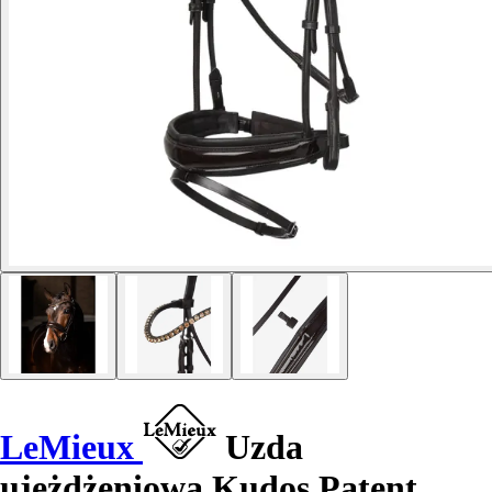
LeMieux
Uzda
ujeżdżeniowa Kudos Patent