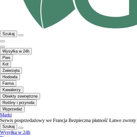
Szukaj
Wysyłka w 24h
Pies
Kot
Zwierzęta
Hodowla
Farma
Kawalerzy
Obiekty zewnętrzne
Rośliny i przyroda
Wyprzedaż
Marki
Serwis posprzedażowy we Francja
Bezpieczna płatność
Łatwe zwroty
Szukaj
Wysyłka w 24h