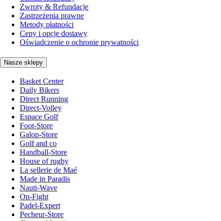
Zwroty & Refundacje
Zastrzeżenia prawne
Metody płatności
Ceny i opcje dostawy
Oświadczenie o ochronie prywatności
Nasze sklepy
Basket Center
Daily Bikers
Direct Running
Direct-Volley
Espace Golf
Foot-Store
Galop-Store
Golf and co
Handball-Store
House of rugby
La sellerie de Maé
Made in Paradis
Nauti-Wave
On-Fight
Padel-Expert
Pecheur-Store