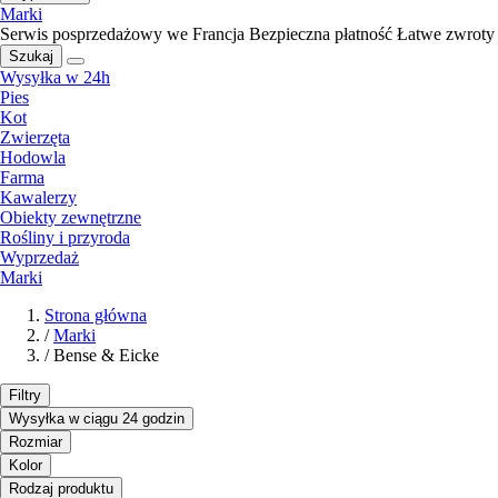
Marki
Serwis posprzedażowy we Francja
Bezpieczna płatność
Łatwe zwroty
Szukaj
Wysyłka w 24h
Pies
Kot
Zwierzęta
Hodowla
Farma
Kawalerzy
Obiekty zewnętrzne
Rośliny i przyroda
Wyprzedaż
Marki
Strona główna
/
Marki
/
Bense & Eicke
Filtry
Wysyłka w ciągu 24 godzin
Rozmiar
Kolor
Rodzaj produktu