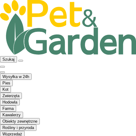
Szukaj
Wysyłka w 24h
Pies
Kot
Zwierzęta
Hodowla
Farma
Kawalerzy
Obiekty zewnętrzne
Rośliny i przyroda
Wyprzedaż