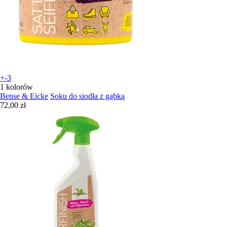
+-3
1 kolorów
Bense & Eicke
Soku do siodła z gąbką
72,00 zł