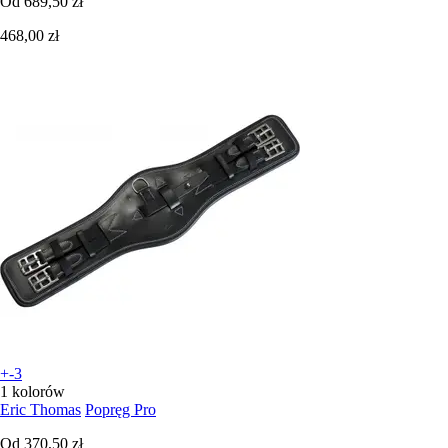
Od
689,50 zł
468,00 zł
+-3
1 kolorów
Eric Thomas
Popręg Pro
Od
370,50 zł