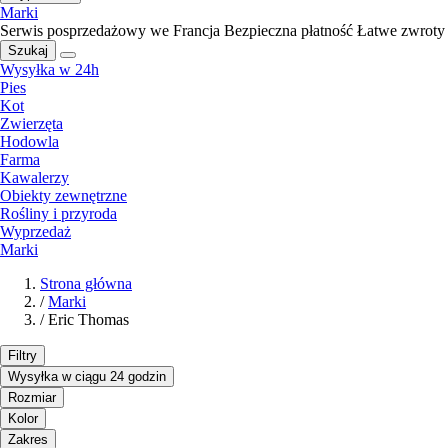
Marki
Serwis posprzedażowy we Francja
Bezpieczna płatność
Łatwe zwroty
Szukaj
Wysyłka w 24h
Pies
Kot
Zwierzęta
Hodowla
Farma
Kawalerzy
Obiekty zewnętrzne
Rośliny i przyroda
Wyprzedaż
Marki
Strona główna
/
Marki
/
Eric Thomas
Filtry
Wysyłka w ciągu 24 godzin
Rozmiar
Kolor
Zakres