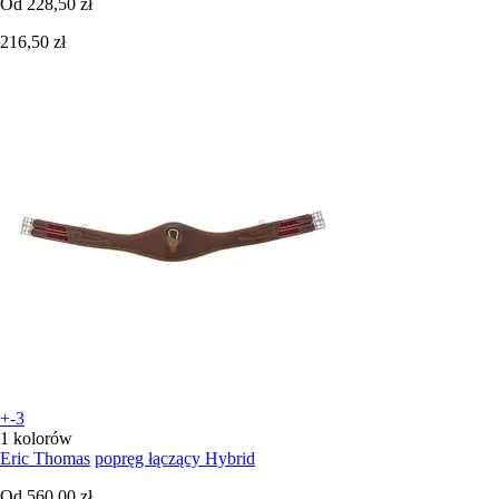
Od
228,50 zł
216,50 zł
+-3
1 kolorów
Eric Thomas
popręg łączący Hybrid
Od
560,00 zł