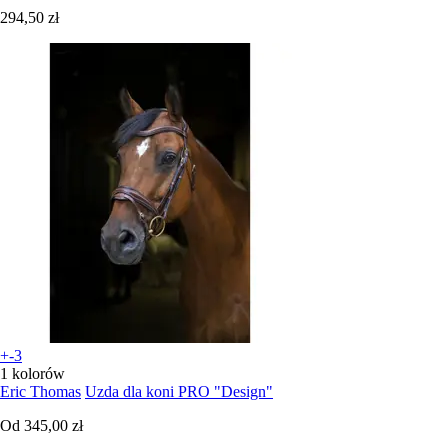
294,50 zł
+-3
1 kolorów
Eric Thomas
Uzda dla koni PRO "Design"
Od
345,00 zł