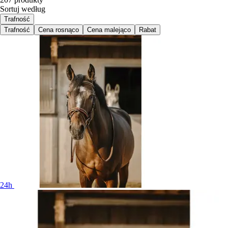
Sortuj według
Trafność
Trafność
Cena rosnąco
Cena malejąco
Rabat
24h