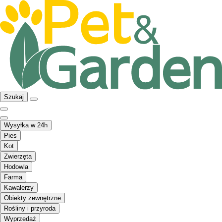
Szukaj
Wysyłka w 24h
Pies
Kot
Zwierzęta
Hodowla
Farma
Kawalerzy
Obiekty zewnętrzne
Rośliny i przyroda
Wyprzedaż