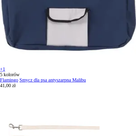
+1
5 kolorów
Flamingo
Smycz dla psa antyszarpna Malibu
41,00 zł