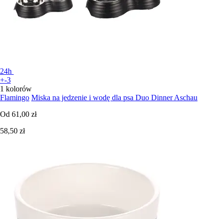
24h
+-3
1 kolorów
Flamingo
Miska na jedzenie i wodę dla psa Duo Dinner Aschau
Od
61,00 zł
58,50 zł