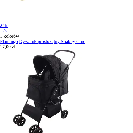
24h
+-3
1 kolorów
Flamingo
Dywanik prostokątny Shabby Chic
17,00 zł