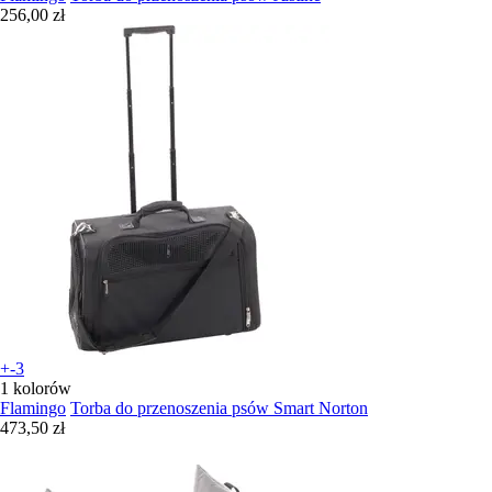
256,00 zł
+-3
1 kolorów
Flamingo
Torba do przenoszenia psów Smart Norton
473,50 zł