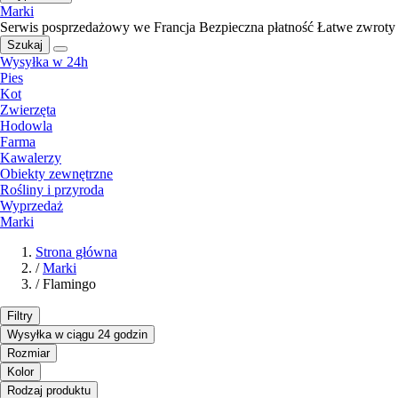
Marki
Serwis posprzedażowy we Francja
Bezpieczna płatność
Łatwe zwroty
Szukaj
Wysyłka w 24h
Pies
Kot
Zwierzęta
Hodowla
Farma
Kawalerzy
Obiekty zewnętrzne
Rośliny i przyroda
Wyprzedaż
Marki
Strona główna
/
Marki
/
Flamingo
Filtry
Wysyłka w ciągu 24 godzin
Rozmiar
Kolor
Rodzaj produktu