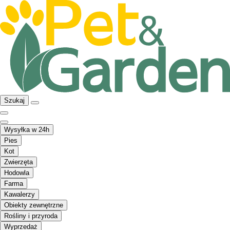
Szukaj
Wysyłka w 24h
Pies
Kot
Zwierzęta
Hodowla
Farma
Kawalerzy
Obiekty zewnętrzne
Rośliny i przyroda
Wyprzedaż