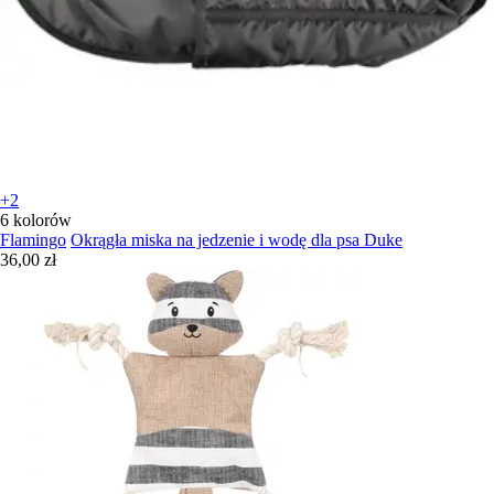
+2
6 kolorów
Flamingo
Okrągła miska na jedzenie i wodę dla psa Duke
36,00 zł