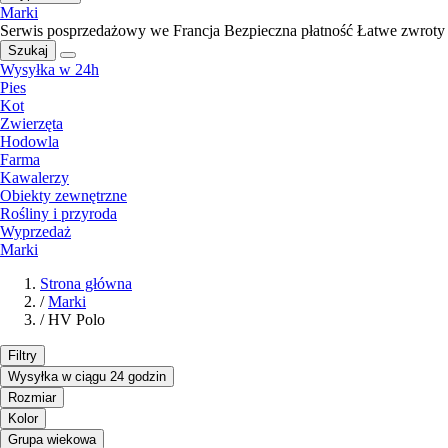
Marki
Serwis posprzedażowy we Francja
Bezpieczna płatność
Łatwe zwroty
Szukaj
Wysyłka w 24h
Pies
Kot
Zwierzęta
Hodowla
Farma
Kawalerzy
Obiekty zewnętrzne
Rośliny i przyroda
Wyprzedaż
Marki
Strona główna
/
Marki
/
HV Polo
Filtry
Wysyłka w ciągu 24 godzin
Rozmiar
Kolor
Grupa wiekowa