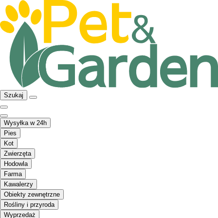
Szukaj
Wysyłka w 24h
Pies
Kot
Zwierzęta
Hodowla
Farma
Kawalerzy
Obiekty zewnętrzne
Rośliny i przyroda
Wyprzedaż