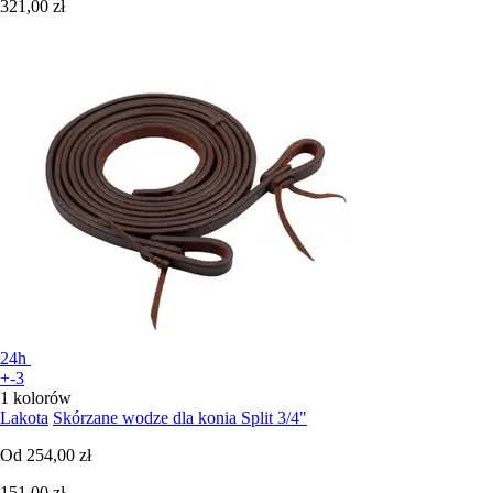
321,00 zł
24h
+-3
1 kolorów
Lakota
Skórzane wodze dla konia Split 3/4"
Od
254,00 zł
151,00 zł