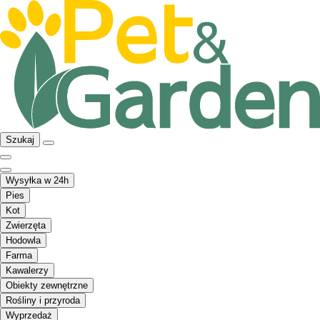
Szukaj
Wysyłka w 24h
Pies
Kot
Zwierzęta
Hodowla
Farma
Kawalerzy
Obiekty zewnętrzne
Rośliny i przyroda
Wyprzedaż