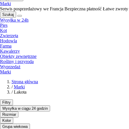
Marki
Serwis posprzedażowy we Francja
Bezpieczna płatność
Łatwe zwroty
Szukaj
Wysyłka w 24h
Pies
Kot
Zwierzęta
Hodowla
Farma
Kawalerzy
Obiekty zewnętrzne
Rośliny i przyroda
Wyprzedaż
Marki
Strona główna
/
Marki
/
Lakota
Filtry
Wysyłka w ciągu 24 godzin
Rozmiar
Kolor
Grupa wiekowa