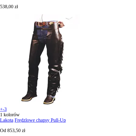
538,00 zł
+-3
1 kolorów
Lakota
Frędzlowe chapsy Pull-Up
Od
853,50 zł