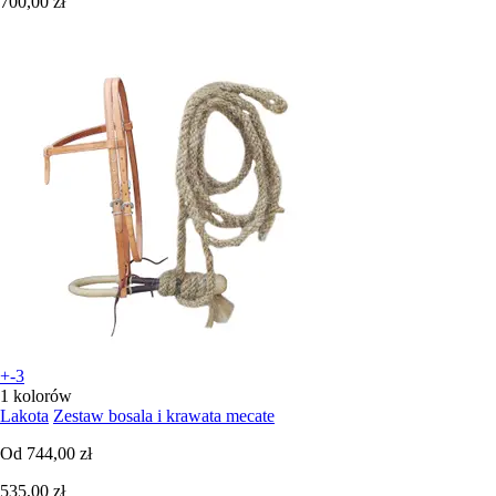
700,00 zł
+-3
1 kolorów
Lakota
Zestaw bosala i krawata mecate
Od
744,00 zł
535,00 zł