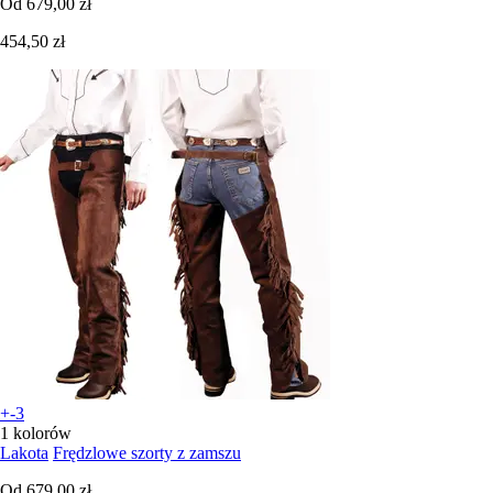
Od
679,00 zł
454,50 zł
+-3
1 kolorów
Lakota
Frędzlowe szorty z zamszu
Od
679,00 zł