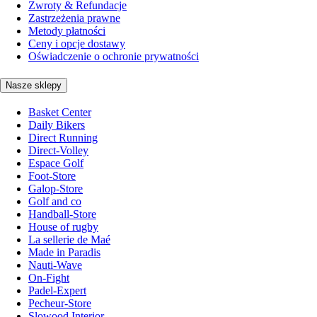
Zwroty & Refundacje
Zastrzeżenia prawne
Metody płatności
Ceny i opcje dostawy
Oświadczenie o ochronie prywatności
Nasze sklepy
Basket Center
Daily Bikers
Direct Running
Direct-Volley
Espace Golf
Foot-Store
Galop-Store
Golf and co
Handball-Store
House of rugby
La sellerie de Maé
Made in Paradis
Nauti-Wave
On-Fight
Padel-Expert
Pecheur-Store
Slowood Interior