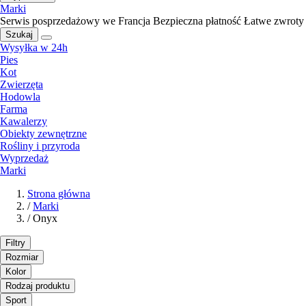
Marki
Serwis posprzedażowy we Francja
Bezpieczna płatność
Łatwe zwroty
Szukaj
Wysyłka w 24h
Pies
Kot
Zwierzęta
Hodowla
Farma
Kawalerzy
Obiekty zewnętrzne
Rośliny i przyroda
Wyprzedaż
Marki
Strona główna
/
Marki
/
Onyx
Filtry
Rozmiar
Kolor
Rodzaj produktu
Sport