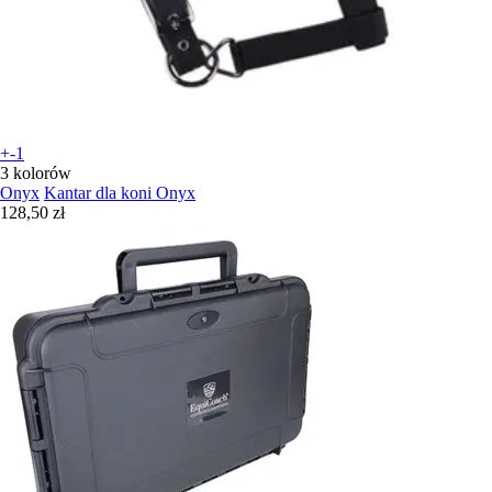
+-1
3 kolorów
Onyx
Kantar dla koni Onyx
128,50 zł