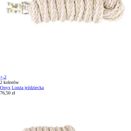
+-2
2 kolorów
Onyx
Lonża jeździecka
76,50 zł