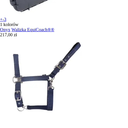
+-3
1 kolorów
Onyx
Walizka EquiCoach®®
217,00 zł