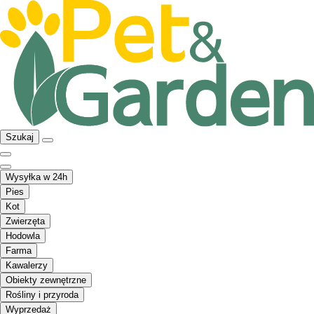
Szukaj
Wysyłka w 24h
Pies
Kot
Zwierzęta
Hodowla
Farma
Kawalerzy
Obiekty zewnętrzne
Rośliny i przyroda
Wyprzedaż