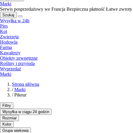
Marki
Serwis posprzedażowy we Francja
Bezpieczna płatność
Łatwe zwroty
Szukaj
Wysyłka w 24h
Pies
Kot
Zwierzęta
Hodowla
Farma
Kawalerzy
Obiekty zewnętrzne
Rośliny i przyroda
Wyprzedaż
Marki
Strona główna
/
Marki
/
Pikeur
Filtry
Wysyłka w ciągu 24 godzin
Rozmiar
Kolor
Grupa wiekowa