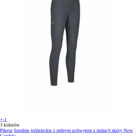
+-1
3 kolorów
Pikeur
Spodnie jeździeckie z pełnym uchwytem z imitacji skóry New
Candela