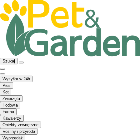
Szukaj
Wysyłka w 24h
Pies
Kot
Zwierzęta
Hodowla
Farma
Kawalerzy
Obiekty zewnętrzne
Rośliny i przyroda
Wyprzedaż