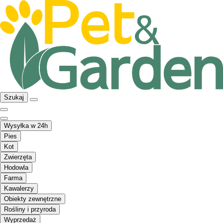
Szukaj
Wysyłka w 24h
Pies
Kot
Zwierzęta
Hodowla
Farma
Kawalerzy
Obiekty zewnętrzne
Rośliny i przyroda
Wyprzedaż