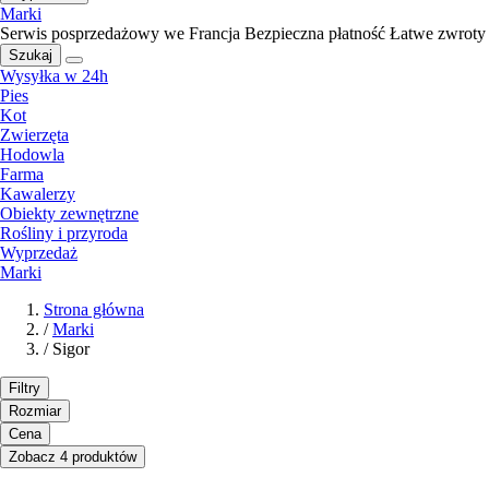
Marki
Serwis posprzedażowy we Francja
Bezpieczna płatność
Łatwe zwroty
Szukaj
Wysyłka w 24h
Pies
Kot
Zwierzęta
Hodowla
Farma
Kawalerzy
Obiekty zewnętrzne
Rośliny i przyroda
Wyprzedaż
Marki
Strona główna
/
Marki
/
Sigor
Filtry
Rozmiar
Cena
Zobacz 4 produktów