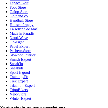
Espace Golf
Foot-Store
Galop-Store
Golf and co
Handball-Store
House of rugby
La sellerie de Maé
Made in Paradis
Nauti-Wave
On-Fight
Padel-Expert
Pecheur-Store
Slowood Interior
Smash-Expert
Sneak'In
Sneakids
Sport is good
Training-Fit
Trek Expert
Triathlon-Expert
TripnBikers
Vélo-Store
Winter-Expert
Zapisz się do naszego newslettera