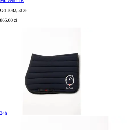
Molveno TK
Od
1082,50 zł
865,00 zł
24h