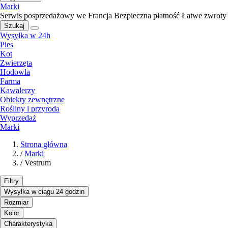
Marki
Serwis posprzedażowy we Francja
Bezpieczna płatność
Łatwe zwroty
Szukaj
Wysyłka w 24h
Pies
Kot
Zwierzęta
Hodowla
Farma
Kawalerzy
Obiekty zewnętrzne
Rośliny i przyroda
Wyprzedaż
Marki
Strona główna
/
Marki
/
Vestrum
Filtry
Wysyłka w ciągu 24 godzin
Rozmiar
Kolor
Charakterystyka