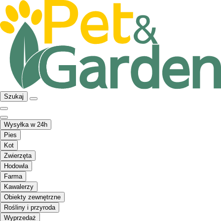
Szukaj
Wysyłka w 24h
Pies
Kot
Zwierzęta
Hodowla
Farma
Kawalerzy
Obiekty zewnętrzne
Rośliny i przyroda
Wyprzedaż