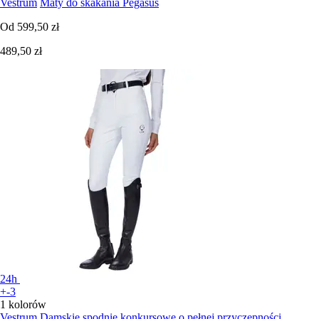
Vestrum
Maty do skakania Pegasus
Od
599,50 zł
489,50 zł
24h
+-3
1 kolorów
Vestrum
Damskie spodnie konkursowe o pełnej przyczepności