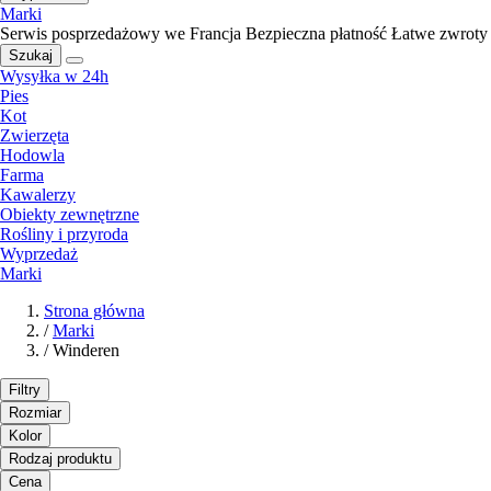
Marki
Serwis posprzedażowy we Francja
Bezpieczna płatność
Łatwe zwroty
Szukaj
Wysyłka w 24h
Pies
Kot
Zwierzęta
Hodowla
Farma
Kawalerzy
Obiekty zewnętrzne
Rośliny i przyroda
Wyprzedaż
Marki
Strona główna
/
Marki
/
Winderen
Filtry
Rozmiar
Kolor
Rodzaj produktu
Cena