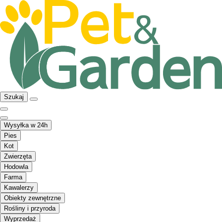
Szukaj
Wysyłka w 24h
Pies
Kot
Zwierzęta
Hodowla
Farma
Kawalerzy
Obiekty zewnętrzne
Rośliny i przyroda
Wyprzedaż