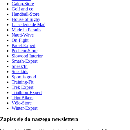
Galop-Store
Golf and co
Handball-Store
House of rugby
La sellerie de Maé
Made in Paradis
Nauti-Wave
On-Fight
Padel-Expert
Pecheur-Store
Slowood Interior
Smash-Expert
Sneak'In
Sneakids
Sport is good
Training-Fit
Trek Expert
Triathlon-Expert
TripnBikers
Vélo-Store
Winter-Expert
Zapisz się do naszego newslettera